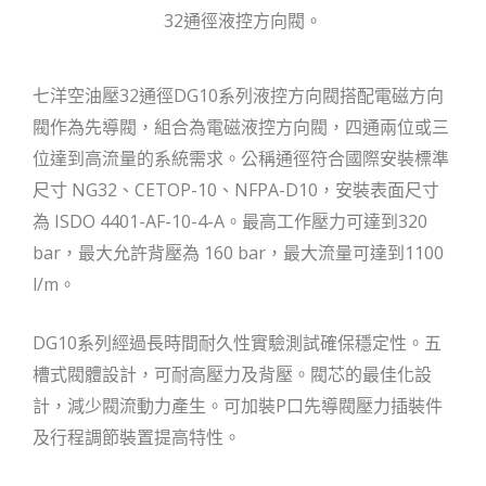
32通徑液控方向閥。
七洋空油壓32通徑DG10系列液控方向閥搭配電磁方向
閥作為先導閥，組合為電磁液控方向閥，四通兩位或三
位達到高流量的系統需求。公稱通徑符合國際安裝標準
尺寸 NG32、CETOP-10、NFPA-D10，安裝表面尺寸
為 ISDO 4401-AF-10-4-A。最高工作壓力可達到320
bar，最大允許背壓為 160 bar，最大流量可達到1100
l/m。
DG10系列經過長時間耐久性實驗測試確保穩定性。五
槽式閥體設計，可耐高壓力及背壓。閥芯的最佳化設
計，減少閥流動力產生。可加裝P口先導閥壓力插裝件
及行程調節裝置提高特性。