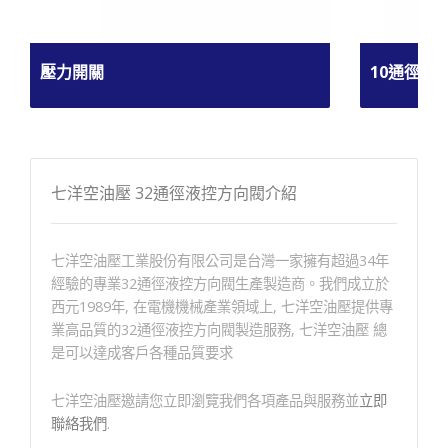
壓力開關
10通徑電
七洋空油壓 32通徑液控方向閥介紹
七洋空油壓工業股份有限公司是台灣一家擁有超過34年
經驗的專業32通徑液控方向閥生產製造商。我們成立於
西元1989年, 在電機機械產業領域上, 七洋空油壓提供專
業高品質的32通徑液控方向閥製造服務, 七洋空油壓 總
是可以達成客戶各種品質要求
七洋空油壓邀請您立即瀏覽我們各項產品與服務並
立即
聯絡我們
.