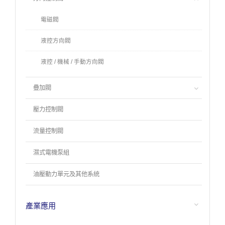
電磁閥
液控方向閥
液控 / 機械 / 手動方向閥
疊加閥
壓力控制閥
流量控制閥
濕式電機泵組
油壓動力單元及其他系統
產業應用