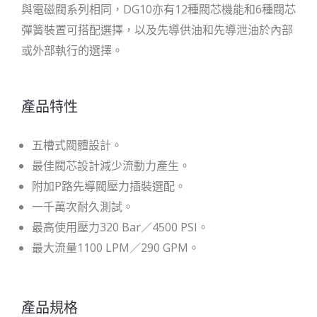
與電磁閥系列相同，DG10亦有12種閥芯機能和6種閥芯
彈簧裝置可搭配選擇，以及先導供油和先導泄油於內部
或外部執行的選擇。
產品特性
五槽式閥體設計。
最佳閥芯設計減少流動力產生。
附加P路先導閥壓力插裝選配。
一千萬次耐久測試。
最高使用壓力320 Bar／4500 PSI。
最大流量1100 LPM／290 GPM。
產品規格