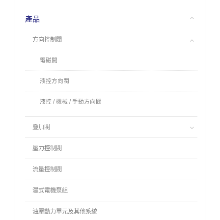
產品
方向控制閥
電磁閥
液控方向閥
液控 / 機械 / 手動方向閥
疊加閥
壓力控制閥
流量控制閥
濕式電機泵組
油壓動力單元及其他系統