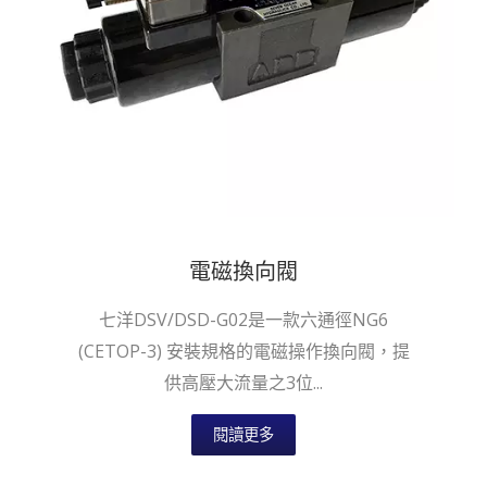
電磁換向閥
七洋DSV/DSD-G02是一款六通徑NG6
(CETOP-3) 安裝規格的電磁操作換向閥，提
供高壓大流量之3位...
閱讀更多