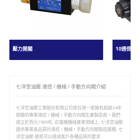
壓力開關
10通徑電
七洋空油壓 液控 / 機械 / 手動方向閥介紹
七洋空油壓工業股份有限公司是台灣一家擁有超過34年
經驗的專業液控 / 機械 / 手動方向閥生產製造商。我們
成立於西元1989年, 在電機機械產業領域上, 七洋空油壓
提供專業高品質的液控 / 機械 / 手動方向閥製造服務, 七
洋空油壓 總是可以達成客戶各種品質的要求