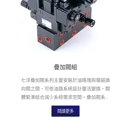
疊加閥組
七洋疊加閥系列主要安裝於油路塊與電磁換
向閥之間，可依油路系統設計靈活變換，閥
體緊湊結合減少系統需求空間。疊加閥系列
適用於國際安裝面標準，提供六通徑NG6...
閱讀更多