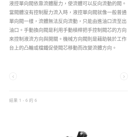
液控單向閥依靠流體壓力，使流體可以反向流動的閥。
當閥體沒有控制壓力流入時，液控單向閥就像一般普通
單向閥一樣，流體無法反向流動，只能由進油口流至出
油口。手動換向閥是利用手動槓桿把手控制閥芯的方向
來控制液流方向與開關。機械方向閥則是藉助裝於工作
台上的凸輪或檔鐵促使閥芯移動而改變流體方向。
結果 1 - 6 的 6