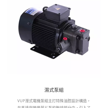
濕式泵組
VUP溼式電機泵組主打特殊油腔設計構造，
在馬達與變量葉片泵的聯接部分中，引入了