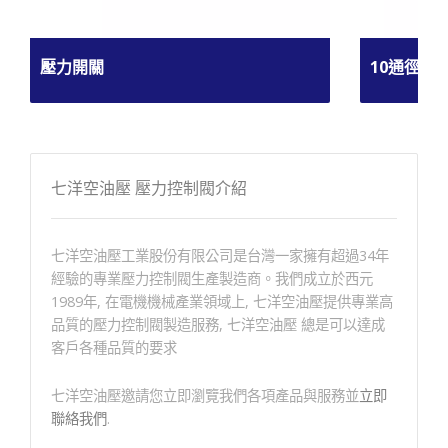
壓力開關
10通徑電
七洋空油壓 壓力控制閥介紹
七洋空油壓工業股份有限公司是台灣一家擁有超過34年
經驗的專業壓力控制閥生產製造商。我們成立於西元
1989年, 在電機機械產業領域上, 七洋空油壓提供專業高
品質的壓力控制閥製造服務, 七洋空油壓 總是可以達成
客戶各種品質的要求
七洋空油壓邀請您立即瀏覽我們各項產品與服務並
立即
聯絡我們
.