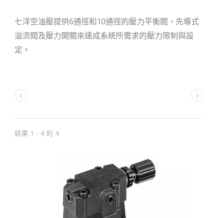
七洋空油壓提供6通徑和10通徑的壓力平衡閥、先導式
溢流閥及壓力開關來達成系統所需求的壓力限制與設
定。
結果 1 - 4 的 4