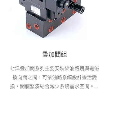
疊加閥組
七洋疊加閥系列主要安裝於油路塊與電磁
換向閥之間，可依油路系統設計靈活變
換，閥體緊湊結合減少系統需求空間。疊
加閥系列適用於國際安裝面標準，提供六
通徑NG6...