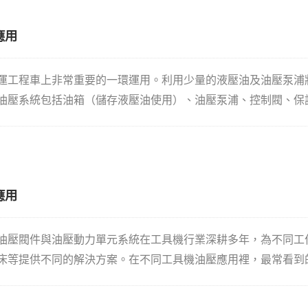
應用
運工程車上非常重要的一環運用。利用少量的液壓油及油壓泵浦
油壓系統包括油箱（儲存液壓油使用）、油壓泵浦、控制閥、保
鍵的操縱閥，操縱閥裡又包括不同的閥體結構，包括前進後退閥
操控。在堆高機的運用裡，最常看到的泵浦種類為齒輪泵，輸出
）則利用閥芯控制液體於油路系統內流動的方向，最終導引至執
路系統的損壞。回油系統則是最終導引液壓油回到油箱即完成了
應用
油壓閥件與油壓動力單元系統在工具機行業深耕多年，為不同工
床等提供不同的解決方案。在不同工具機油壓應用裡，最常看到
系統等。主要是利用油壓系統多變化達到工作母機所需要的功能
供了機械設備運轉的動能。馬達帶動油泵旋轉，泵浦再打油將馬