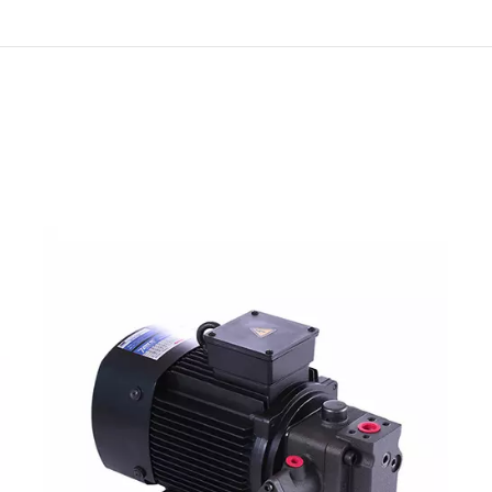
油壓單元系統馬力最大可至180 HP，油箱容量可達到上百公升。