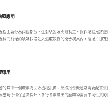
路塊組實現了方向、流量、壓力控制後，經過油管管路進入到執
小和速度快慢，實現機械設備的各種動作。
油壓應用
過程主要分為兩個部分，注射裝置及夾緊裝置。操作過程是將塑
過料筒前端的噴嘴快速注入溫度較低的閉合模具內，經過冷卻定
有效控制塑膠射出機上的油壓缸，油壓缸則用於上述加壓及模具
壓應用
務的其中一個產業為回收機械設備。壓縮捆包機通常需要配置重
因應現今環保意識提升，各行各業產出的廢棄物需要不同性質的
回收機械與七洋空油壓提供的油壓單元系統也是資源分類回收中