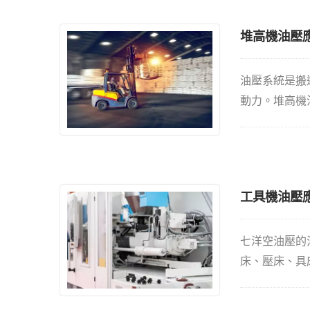
堆高機油壓
油壓系統是搬
動力。堆高機
供此系統裡關
後退及停止之
制閥（方向閥
造成泵浦及油
工具機油壓
七洋空油壓的
床、壓床、具
庫系統、送料
元系統主要提