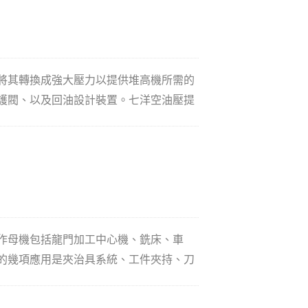
將其轉換成強大壓力以提供堆高機所需的
護閥、以及回油設計裝置。七洋空油壓提
、蓄壓閥和吋動閥，控制工程車輛的前進
流量均勻且連續供給液壓油至控制閥。控
行元件。安全閥用於保護因壓力過大可能
一個油路循環。
作母機包括龍門加工中心機、銑床、車
的幾項應用是夾治具系統、工件夾持、刀
控制化、模組化以及高工作效率。油壓單
達機械能轉化為壓力能，液壓油經過包含