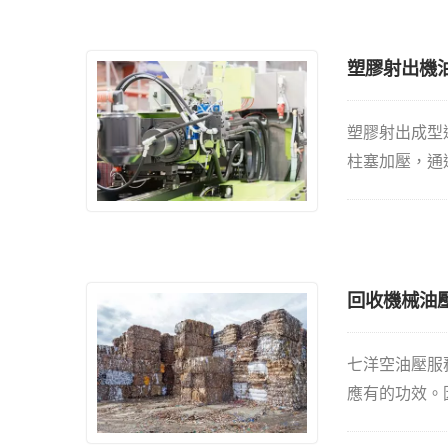
控制閥件的油
轉換、力量大
塑膠射出機
塑膠射出成型
柱塞加壓，通
換向閥能提供
回收機械油
七洋空油壓服
應有的功效。
廢棄物，此類