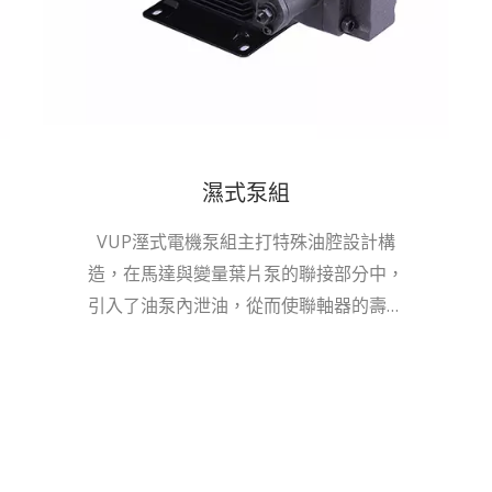
濕式泵組
VUP溼式電機泵組主打特殊油腔設計構
造，在馬達與變量葉片泵的聯接部分中，
引入了油泵內泄油，從而使聯軸器的壽命
提高。