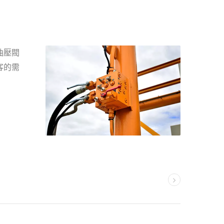
油壓閥
客的需