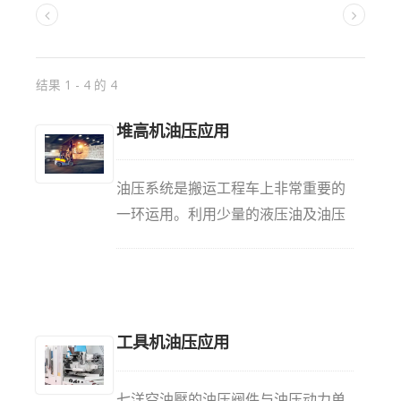
结果 1 - 4 的 4
堆高机油压应用
油压系统是搬运工程车上非常重要的
一环运用。利用少量的液压油及油压
泵浦将其转换成强大压力以提供堆高
机所需的动力。堆高机油压系统包括
油箱（储存液压油使用）、油压泵
浦、控制阀、保护阀、以及回油设计
工具机油压应用
装置。七洋空油壓提供此系统里关键
的操纵阀，操纵阀里又包括不同的阀
体结构，包括前进后退阀、蓄压阀和
七洋空油壓的油压阀件与油压动力单