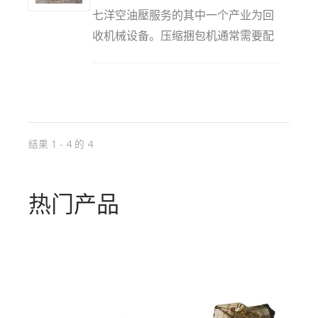
制了其方向转换、力量大小和速度快
缸则用于上述加压及模具注入之操作
七洋空油壓服务的其中一个产业为回
慢，实现机械设备的各种动作。
完成流程。
收机械设备。压缩捆包机通常需要配
置重负载的油压单元系统才能实现该
机械设备应有的功效。因应现今环保
意识提升，各行各业产出的废弃物需
要不同性质的回收站来处理如纸类、
塑胶类、金属类等废弃物，此类回收
结果 1 - 4 的 4
机械与七洋空油壓提供的油压单元系
统也是资源分类回收中心不可或缺的
热门产品
机台设备。 依不同回收机械的规格
需求，油压单元系统马力最大可至
180 HP，油箱容量可达到上百公升。