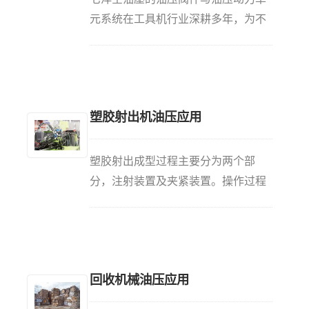
吋动阀，控制工程车辆的前进后退及
元系统在工具机行业深耕多年，为不
停止之操控。 在堆高机的运用里，
同工作母机包括龙门加工中心机、铣
最常看到的泵浦种类为齿轮泵，输出
床、车床、压床、具床等提供不同的
流量均匀且连续供给液压油至控制
解决方案。 在不同工具机油压应用
阀。控制阀（方向阀）则利用阀芯控
里，最常看到的几项应用是夹治具系
塑胶射出机油压应用
制液体于油路系统内流动的方向，最
统、工件夹持、刀库系统、送料系统
终导引至执行元件。安全阀用于保护
等。主要是利用油压系统多变化达到
因压力过大可能造成泵浦及油路系统
工作母机所需要的功能控制化、模组
塑胶射出成型过程主要分为两个部
的损坏。回油系统则是最终导引液压
化以及高工作效率。 油压单元系统
分，注射装置及夹紧装置。操作过程
油回到油箱即完成了一个油路循环。
主要提供了机械设备运转的动能。马
是将塑胶粒料在料筒加热融化成流动
达带动油泵旋转，泵浦再打油将马达
状态，利用柱塞加压，通过料筒前端
机械能转化为压力能，液压油经过包
的喷嘴快速注入温度较低的闭合模具
含控制阀件的油路块组实现了方向、
内，经过冷却定型后完成制品。七洋
回收机械油压应用
流量、压力控制后，经过油管管路进
空油壓的高流量电液换向阀能提供有
入到执行元件如油压缸或马达中，控
效控制塑胶射出机上的油压缸，油压