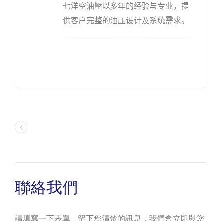
七洋空油壓以多年的经验与专业，提
供客户完整的油压设计及系统需求。
油压单元系统的作用为透过改变压力
的强度增大作用力。一个完整的油压
系统包含五个部分，动力元件、执行
元件、控制元件、辅助元件及液压
油。油压系统被机械设备广泛应用，
其重要性就如同人的心脏一样给予机
器必要的传递动力与运作能力。