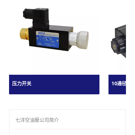
压力开关
10通径电
七洋空油壓公司简介