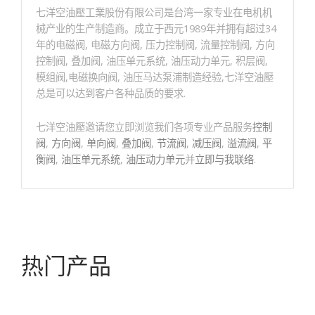
七洋空油壓工業股份有限公司是台湾一家专业在电机机
械产业的生产制造商。成立于西元1989年并拥有超过34
年的电磁阀, 电磁方向阀, 压力控制阀, 流量控制阀, 方向
控制阀, 叠加阀, 油压单元系统, 油压动力单元, 积层阀,
模组阀,电磁换向阀, 油压马达泵浦制造经验,七洋空油壓
总是可以达到客户各种品质的要求.
七洋空油壓邀请您立即浏览我们各项专业产品服务
控制
阀
,
方向阀
,
单向阀
,
叠加阀
,
节流阀
,
减压阀
,
溢流阀
,
平
衡阀
,
油压单元系统
,
油压动力单元
并
立即与我联络
.
热门产品