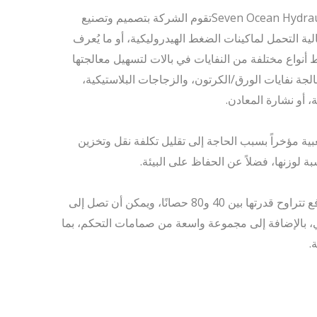
في تطبيقات إعادة التدوير،Seven Ocean Hydraulicsتقوم الشركة بتصميم وتصنيع
ية التحمل لماكينات الضغط الهيدروليكية، أو ما يُعرف
نواع مختلفة من النفايات في بالات لتسهيل معالجتها
عالجة نفايات الورق/الكرتون، والزجاجات البلاستيكية،
 أو نشارة المعادن.
ة مؤخراً بسبب الحاجة إلى تقليل تكلفة نقل وتخزين
ة لوزنها، فضلاً عن الحفاظ على البيئة.
بحسب حجم بالات القش الناتجة، يتميز هذا الجهاز بمرونة في اختيار محركات الدفع تتراوح قدرتها بين 40 و80 حصانًا، ويمكن أن تصل إلى
ئي، بالإضافة إلى مجموعة واسعة من صمامات التحكم، بما
.