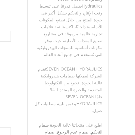
Hydraulicsبفضل قدرتنا على تبسيط
وقت الإنتاج والتحكم بشكل أكبر في
جودة المنتج من خلال تصنيع المكونات
الأساسية داخليًا، اكتسبنا ثقة علامات
تجارية عالمية مرموقة في مشاريع
تصنيع المعدات الأصلية، حيث نوفر
مكونات أساسية للمنتجات الهيدروليكية
التي تُستخدم في جميع أنحاء العالم.
SEVEN OCEAN HYDRAULICSتقدم
الشركة لعملائها صمامات هيدروليكية
عالية الجودة، تجمع بين التكنولوجيا
المتقدمة والخبرة الممتدة لـ 34
عامًا.SEVEN OCEAN
HYDRAULICSيضمن تلبية متطلبات كل
عميل.
اطلع على منتجاتنا عالية الجودة
صمام
التحكم
,
صمام عدم الرجوع
,
صمام