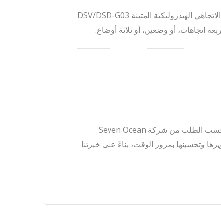
Seven Ocean Hydraulicsصمامات التحكم الاتجاهي الهيدروليكية المتينة DSV/DSD-G03
عة اتجاهات، أو وضعين، أو ثلاثة أوضاع.
يتوافق صمام G03 مع أنماط التركيب D05 / NG10 / CETOP-5، ويتحمل ضغطًا يصل إلى
4500 رطل لكل بوصة مربعة / 320 بار، وتدفقًا يصل إلى 42 جالونًا في الدقيقة / 160 لترًا
جميع وحدات الطاقة الهيدروليكية المصممة حسب الطلب من شركة Seven Ocean
ها وتحسينها بمرور الوقت، بناءً على خبرتنا