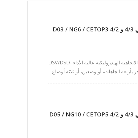
D0
Seven Ocean Hydraulicsصمامات التحكم الاتجاهية الهيدروليكية عالية الأداء DSV/DSD-
 بأربعة اتجاهات، أو وضعين، أو ثلاثة أوضاع.
يتوافق صمام G02 مع أنماط التركيب D03 / NG6 / CETOP-3، ويتحمل ضغطًا يصل إلى
5000 رطل لكل بوصة مربعة / 350 بار، وتدفقًا يصل إلى 29 جالونًا في الدقيقة / 110 لترًا
D05