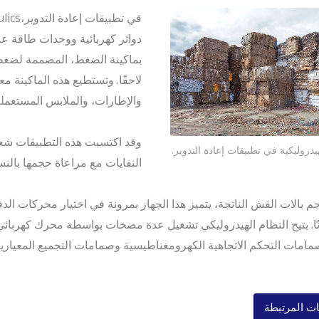
دوائر كهربائية ووحدات طاقة عال
بماكينة الضغط، المصممة لضغط أ
لاحقًا. وتستطيع هذه الماكينة م
والإطارات، والملابس المستعملة،
وقد اكتسبت هذه التطبيقات شعبي
يدروليكية في تطبيقات إعادة التدوير.
النفايات مع مراعاة حجمها بالنسب
صانًا. يتيح النظام الهيدروليكي تشغيل عدة مضخات بواسطة محرك كهربا
امات التحكم الاتجاهية الكهرومغناطيسية وصمامات التجميع المعيارية
ات المرتبطة