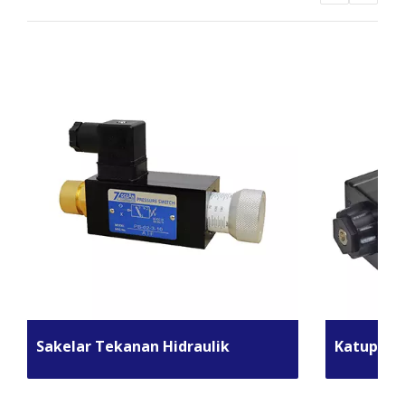
Sakelar Tekanan Hidraulik
Katup Kon