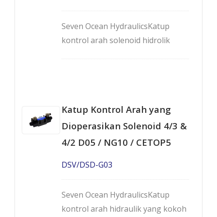
Seven Ocean HydraulicsKatup
kontrol arah solenoid hidrolik
berkinerja tinggi - DSV/DSD-G02
dirancang dengan angker basah
dan dikonfigurasi dalam 4 arah, 2
posisi, atau 3 posisi. Katup G02
Katup Kontrol Arah yang
sesuai dengan pola pemasangan
D03 / NG6 / CETOP-3 dan mampu
Dioperasikan Solenoid 4/3 &
menahan tekanan hingga 5000 PSI
4/2 D05 / NG10 / CETOP5
/ 350 Bar dan aliran hingga 29
DSV/DSD-G03
GPM / 110 LPM.
Seven Ocean HydraulicsKatup
kontrol arah hidraulik yang kokoh