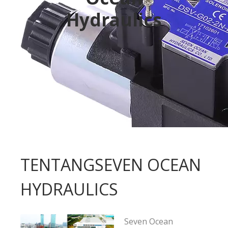
Hydraulics
Baca lebih lajut
TENTANGSEVEN OCEAN
HYDRAULICS
Seven Ocean