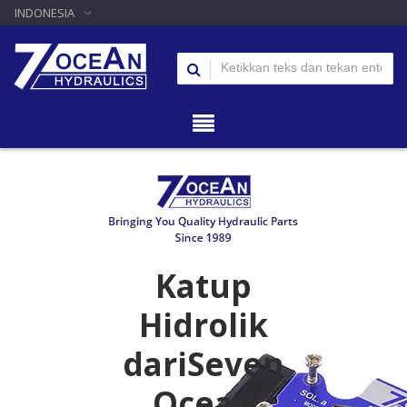
INDONESIA
Katup
Hidrolik
dariSeven
Ocean