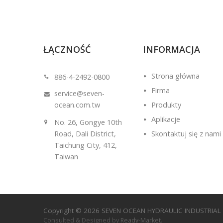
ŁĄCZNOŚĆ
INFORMACJA
19
Strona główna
bauma CHINY 2024
886-4-2492-0800
NOV
Firma
service@seven-
ał w
Seven Ocean weźmie udział w targach
ocean.com.tw
Produkty
a 2024,
bauma CHINA 2024 na stoisku N3.830.
2024
Aplikacje
No. 26, Gongye 10th
Czytaj więcej
Road, Dali District,
Skontaktuj się z nami
Taichung City, 412,
Taiwan
Copyright © 2026
SEVEN OCEAN HYDRAULIC INDUSTRIAL 
Consulted & Designed by
.
Ready-Market