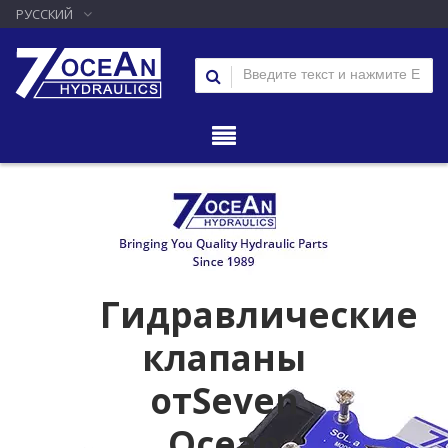
РУССКИЙ
Гидравлические
клапаны
отSeven
Ocean