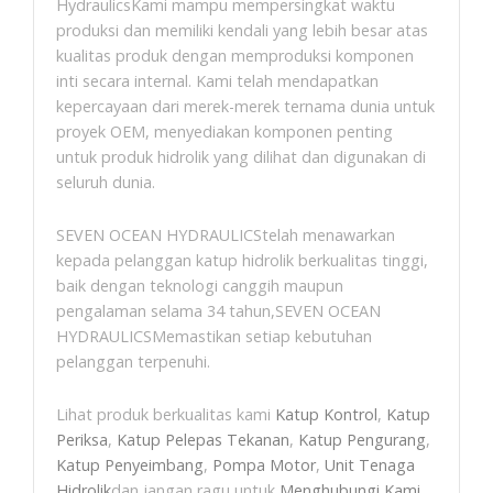
HydraulicsKami mampu mempersingkat waktu
produksi dan memiliki kendali yang lebih besar atas
kualitas produk dengan memproduksi komponen
inti secara internal. Kami telah mendapatkan
kepercayaan dari merek-merek ternama dunia untuk
proyek OEM, menyediakan komponen penting
untuk produk hidrolik yang dilihat dan digunakan di
seluruh dunia.
SEVEN OCEAN HYDRAULICStelah menawarkan
kepada pelanggan katup hidrolik berkualitas tinggi,
baik dengan teknologi canggih maupun
pengalaman selama 34 tahun,SEVEN OCEAN
HYDRAULICSMemastikan setiap kebutuhan
pelanggan terpenuhi.
Lihat produk berkualitas kami
Katup Kontrol
,
Katup
Periksa
,
Katup Pelepas Tekanan
,
Katup Pengurang
,
Katup Penyeimbang
,
Pompa Motor
,
Unit Tenaga
Hidrolik
dan jangan ragu untuk
Menghubungi Kami
.