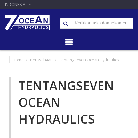
INDONESIA
Home
Perusahaan
TentangSeven Ocean Hydraulics
TENTANGSEVEN
OCEAN
HYDRAULICS