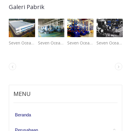
Galeri Pabrik
Seven Ocean HydraulicsPabrik Taiwan.
Seven Ocean HydraulicsLini produksi mesin CNC.
Seven Ocean HydraulicsSistem penyimpanan di Pabrik Taiwan.
Seven Ocean HydraulicsRakitan Katup.
MENU
Beranda
Perusahaan