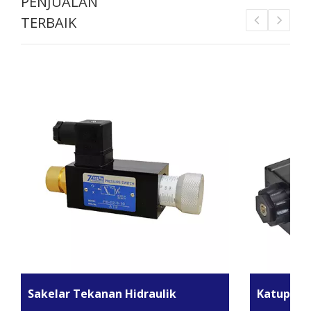
PENJUALAN
TERBAIK
Sakelar Tekanan Hidraulik
Katup Kon