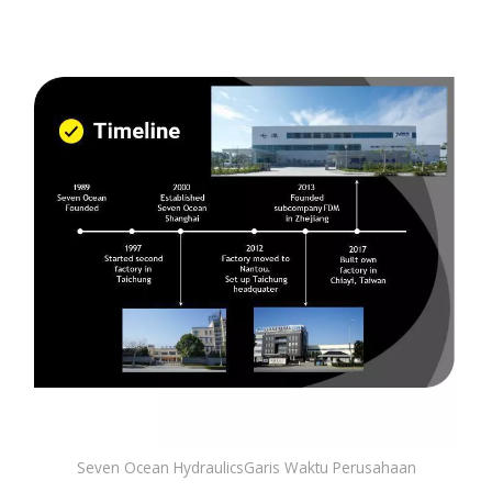
Seven Ocean HydraulicsGaris Waktu Perusahaan