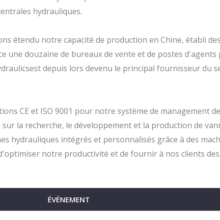
centrales hydrauliques.
ons étendu notre capacité de production en Chine, établi de
lace une douzaine de bureaux de vente et de postes d'agents
draulicsest depuis lors devenu le principal fournisseur du s
cations CE et ISO 9001 pour notre système de management de
ée sur la recherche, le développement et la production de va
èmes hydrauliques intégrés et personnalisés grâce à des mach
ptimiser notre productivité et de fournir à nos clients des
Électrovannes de
ÉVÉNEMENT
commande directionnel