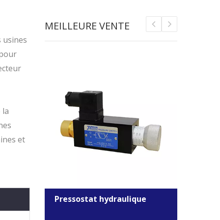
MEILLEURE VENTE
s usines
 pour
ecteur
 la
nnes
ines et
Pressostat hydraulique
Élec
le
comm