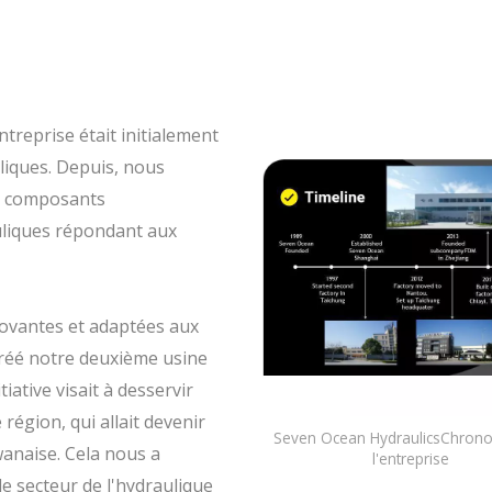
reprise était initialement
liques. Depuis, nous
es composants
uliques répondant aux
novantes et adaptées aux
créé notre deuxième usine
iative visait à desservir
région, qui allait devenir
Seven Ocean HydraulicsChrono
wanaise. Cela nous a
l'entreprise
e secteur de l'hydraulique