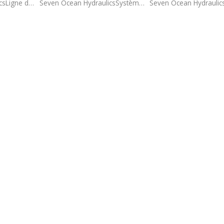
Seven Ocean HydraulicsLigne de production de machines CNC.
Seven Ocean HydraulicsSystème de stockage dans une usine de Taïwan.