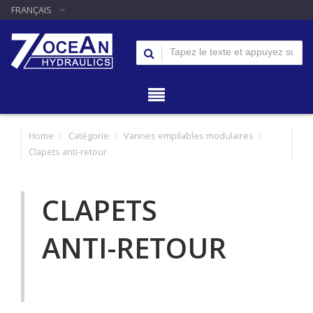
FRANÇAIS
Home
Catégorie
Vannes empilables modulaires
Clapets anti-retour
CLAPETS
ANTI-RETOUR