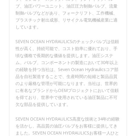
ブ、油圧パワーユニット、油圧圧力制御バルブ、流量
制御バルブなどがあり、フォークリフト、工作機械、
プラスチック射出成形、リサイクル電気機械産業に適
しています。
SEVEN OCEAN HYDRAULICSのチェックバルブは信頼
性が高く、持続可能で、コスト効率に優れており、手
頃な価格で長期的な価値を提供します。油圧システ
ム、バルブ、コンポーネントの製造において30年以上
の経験を持つ当社は、Seven Ocean Hydraulicsコア部
品を自社製造することで、生産時間の短縮と製品品質
のより厳格な管理が可能になります。当社は、世界的
に有名なブランドからOEMプロジェクトにおいて信頼
を得ており、世界中で使用されている油圧製品に不可
欠な部品を提供しています。
SEVEN OCEAN HYDRAULICS高度な技術と34年の経験
を活かし、高品質の油圧バルブをお客様に提供してき
ました。SEVEN OCEAN HYDRAULICSお客様一人ひと