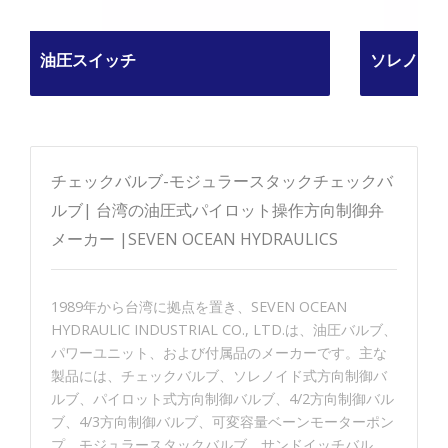
油圧スイッチ
ソレノイ
チェックバルブ-モジュラースタックチェックバ
ルブ| 台湾の油圧式パイロット操作方向制御弁
メーカー |SEVEN OCEAN HYDRAULICS
1989年から台湾に拠点を置き、SEVEN OCEAN
HYDRAULIC INDUSTRIAL CO., LTD.は、油圧バルブ、
パワーユニット、および付属品のメーカーです。主な
製品には、チェックバルブ、ソレノイド式方向制御バ
ルブ、パイロット式方向制御バルブ、4/2方向制御バル
ブ、4/3方向制御バルブ、可変容量ベーンモーターポン
プ、モジュラースタックバルブ、サンドイッチバル