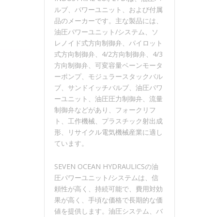
ルブ、パワーユニット、および付属
品のメーカーです。主な製品には、
油圧パワーユニット/システム、ソ
レノイド式方向制御弁、パイロット
式方向制御弁、4/2方向制御弁、4/3
方向制御弁、可変容量ベーンモータ
ーポンプ、モジュラースタックバル
ブ、サンドイッチバルブ、油圧パワ
ーユニット、油圧圧力制御弁、流量
制御弁などがあり、フォークリフ
ト、工作機械、プラスチック射出成
形、リサイクル電気機械産業に適し
ています。
SEVEN OCEAN HYDRAULICSの油
圧パワーユニット/システムは、信
頼性が高く、持続可能で、費用対効
果が高く、手頃な価格で長期的な価
値を提供します。油圧システム、バ