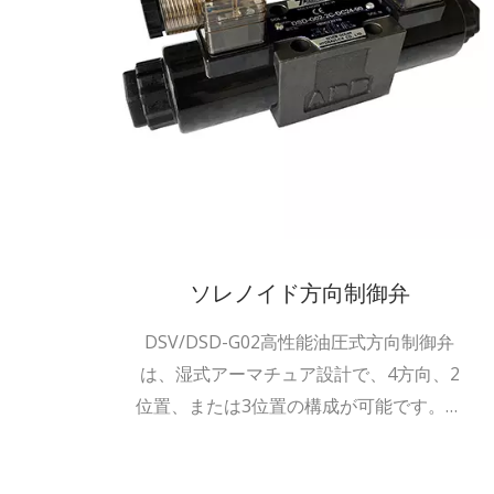
ソレノイド方向制御弁
DSV/DSD-G02高性能油圧式方向制御弁
は、湿式アーマチュア設計で、4方向、2
位置、または3位置の構成が可能です。こ
の弁はD03...