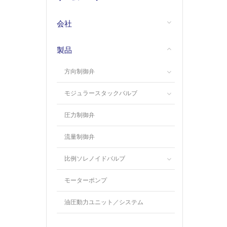
会社
製品
方向制御弁
モジュラースタックバルブ
圧力制御弁
流量制御弁
比例ソレノイドバルブ
モーターポンプ
油圧動力ユニット／システム