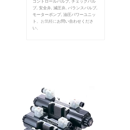
コントロールバルブ
,
チェックバル
ブ
,
安全弁
,
減圧弁
,
バランスバルブ
,
モーターポンプ
,
油圧パワーユニッ
ト
。お気軽に
お問い合わせくださ
い
。