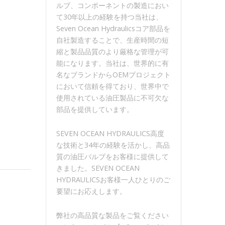
ルブ、コンポーネントの製造におい
て30年以上の経験を持つ当社は、
Seven Ocean Hydraulicsコア部品を
自社製造することで、生産時間の短
縮と製品品質のより厳格な管理が可
能になります。当社は、世界的に有
名なブランドからOEMプロジェクト
において信頼を得ており、世界中で
使用されている油圧製品に不可欠な
部品を提供しています。
SEVEN OCEAN HYDRAULICS高度
な技術と34年の経験を活かし、高品
質の油圧バルブをお客様に提供して
きました。SEVEN OCEAN
HYDRAULICSお客様一人ひとりのご
要望にお応えします。
弊社の高品質な製品をご覧ください