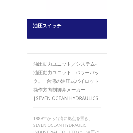
油圧スイッチ
ソレ
油圧動力ユニット／システム-
油圧動力ユニット - パワーパッ
ク。| 台湾の油圧式パイロット
操作方向制御弁メーカー
|SEVEN OCEAN HYDRAULICS
1989年から台湾に拠点を置き、
SEVEN OCEAN HYDRAULIC
INDUSTRIAL CO., LTD.は、油圧バ