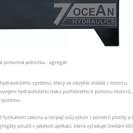
á pohonná jednotka - agregát.
 hydraulického systému, který se obvykle skládá z motoru,
 vyvíjení hydraulického tlaku potřebného k pohonu motorů, 
 systému.
 fyzikálním zákonu a čerpají svůj výkon z poměrů plochy a t
egáty použít v jakékoli aplikaci, která vyžaduje zvedání tě