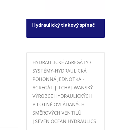
Hydraulický tlakový spínač
Sole
regu
HYDRAULICKÉ AGREGÁTY /
SYSTÉMY-HYDRAULICKÁ
POHONNÁ JEDNOTKA -
AGREGÁT.| TCHAJ-WANSKÝ
VÝROBCE HYDRAULICKÝCH
PILOTNĚ OVLÁDANÝCH
SMĚROVÝCH VENTILŮ
|SEVEN OCEAN HYDRAULICS