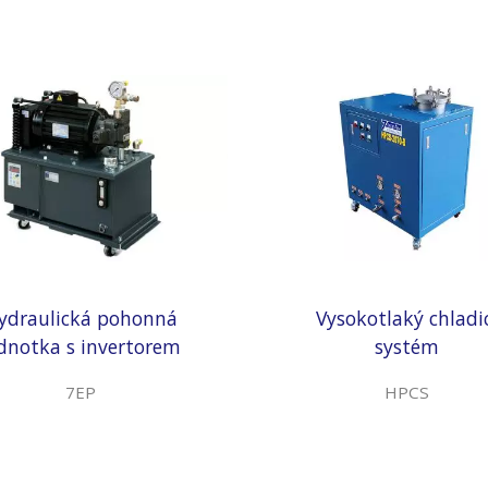
ydraulická pohonná
Vysokotlaký chladi
dnotka s invertorem
systém
7EP
HPCS