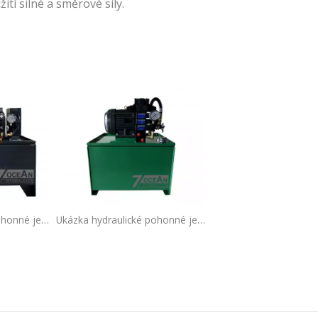
í silné a směrové síly.
Solenoidové směrové
regulační ventily
Ukázka hydraulické pohonné jednotky, tato HPU je určena pro dvoustranný vlnitý stroj.
Ukázka hydraulické pohonné jednotky, tato HPU je určena pro stolici válcovacích válců.