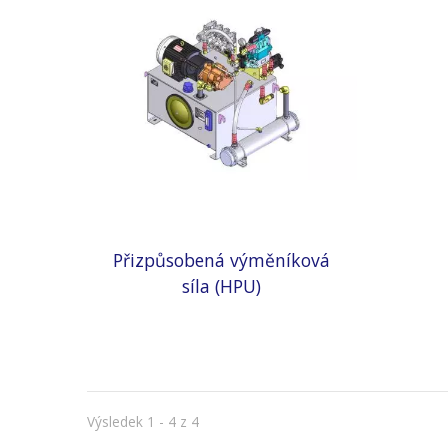
Přizpůsobená výměníková
síla (HPU)
Výsledek 1 - 4 z 4