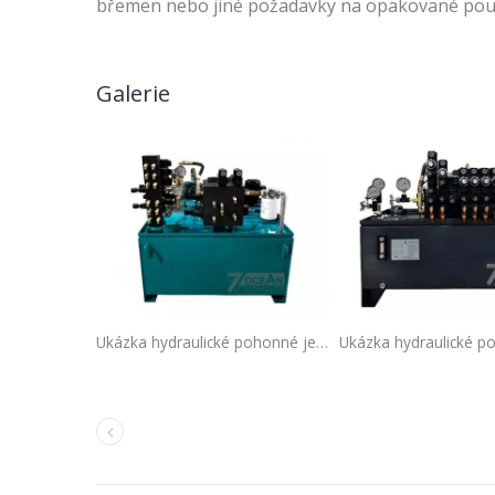
břemen nebo jiné požadavky na opakované použit
Galerie
Ukázka hydraulické pohonné jednotky, tato konkrétní HPU je navržena pro jednostranný vlnitý stroj.