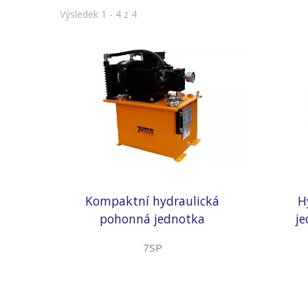
Výsledek 1 - 4 z 4
Kompaktní hydraulická
H
pohonná jednotka
je
7SP