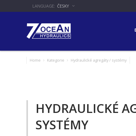
ČESKY
Home
Kategorie
Hydraulické agregáty / systémy
HYDRAULICKÉ AG
SYSTÉMY