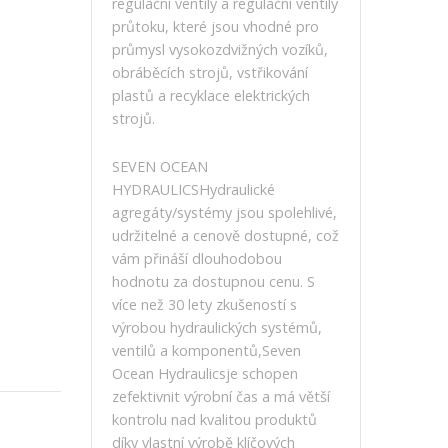
regulační ventily a regulační ventily
průtoku, které jsou vhodné pro
průmysl vysokozdvižných vozíků,
obráběcích strojů, vstřikování
plastů a recyklace elektrických
strojů.
SEVEN OCEAN
HYDRAULICSHydraulické
agregáty/systémy jsou spolehlivé,
udržitelné a cenově dostupné, což
vám přináší dlouhodobou
hodnotu za dostupnou cenu. S
více než 30 lety zkušeností s
výrobou hydraulických systémů,
ventilů a komponentů,Seven
Ocean Hydraulicsje schopen
zefektivnit výrobní čas a má větší
kontrolu nad kvalitou produktů
díky vlastní výrobě klíčových