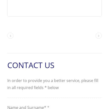
solenoidem řízené, pilotně
ovládané, dvoustupňové,
čtyřcestné, montované na
rozdělovač, dostupné ve 2 nebo
3polohovém provedení. Jako
rozváděče jsou nezbytné pro
vkládání, přerušování a odvádění
toku hydraulické kapaliny v celém
systému.