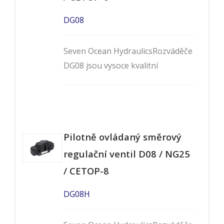
D07.
DG08
Seven Ocean HydraulicsRozváděče
DG08 jsou vysoce kvalitní
solenoidem řízené, pilotně
ovládané, dvoustupňové,
čtyřcestné ventily, dostupné ve 2-
nebo 3-polohovém provedení. Jsou
Pilotně ovládaný směrový
to ventily montované na panel,
které odpovídají montážnímu
regulační ventil D08 / NG25
schématu Cetop-8, NG22 a NFPA-
/ CETOP-8
D08.
DG08H