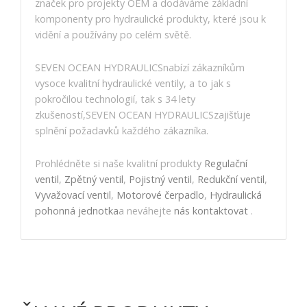
značek pro projekty OEM a dodáváme základní
komponenty pro hydraulické produkty, které jsou k
vidění a používány po celém světě.
SEVEN OCEAN HYDRAULICSnabízí zákazníkům
vysoce kvalitní hydraulické ventily, a to jak s
pokročilou technologií, tak s 34 lety
zkušeností,SEVEN OCEAN HYDRAULICSzajišťuje
splnění požadavků každého zákazníka.
Prohlédněte si naše kvalitní produkty
Regulační
ventil
,
Zpětný ventil
,
Pojistný ventil
,
Redukční ventil
,
Vyvažovací ventil
,
Motorové čerpadlo
,
Hydraulická
pohonná jednotka
a neváhejte
nás kontaktovat
.