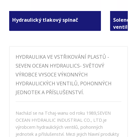
Hydraulický tlakový spínač
Solenoido
ventily
HYDRAULIKA VE VSTŘIKOVÁNÍ PLASTŮ -
SEVEN OCEAN HYDRAULICS- SVĚTOVÝ
VÝROBCE VYSOCE VÝKONNÝCH
HYDRAULICKÝCH VENTILŮ, POHONNÝCH
JEDNOTEK A PŘÍSLUŠENSTVÍ.
Nachází se na Tchaj-wanu od roku 1989,SEVEN
OCEAN HYDRAULIC INDUSTRIAL CO., LTD.je
výrobcem hydraulických ventilů, pohonných
jednotek a příslušenství. Mezi jejich hlavní produkty