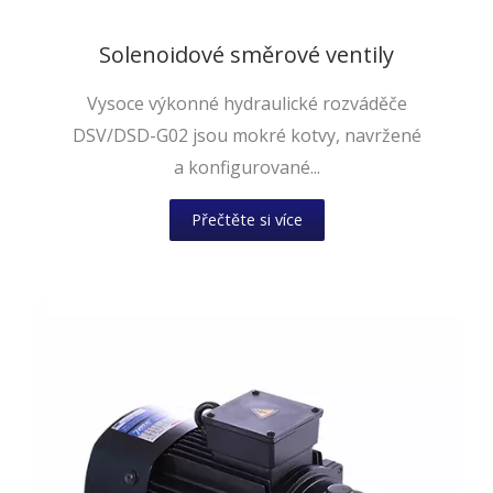
Solenoidové směrové ventily
Vysoce výkonné hydraulické rozváděče
DSV/DSD-G02 jsou mokré kotvy, navržené
a konfigurované...
Přečtěte si více