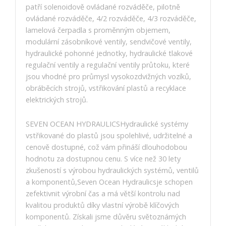
patří solenoidově ovládané rozváděče, pilotně
ovládané rozváděče, 4/2 rozváděče, 4/3 rozváděče,
lamelová čerpadla s proměnným objemem,
modulární zásobníkové ventily, sendvičové ventily,
hydraulické pohonné jednotky, hydraulické tlakové
regulační ventily a regulační ventily průtoku, které
jsou vhodné pro průmysl vysokozdvižných vozíků,
obráběcích strojů, vstřikování plastů a recyklace
elektrických strojů.
SEVEN OCEAN HYDRAULICSHydraulické systémy
vstřikované do plastů jsou spolehlivé, udržitelné a
cenově dostupné, což vám přináší dlouhodobou
hodnotu za dostupnou cenu. S více než 30 lety
zkušeností s výrobou hydraulických systémů, ventilů
a komponentů,Seven Ocean Hydraulicsje schopen
zefektivnit výrobní čas a má větší kontrolu nad
kvalitou produktů díky vlastní výrobě klíčových
komponentů. Získali jsme důvěru světoznámých