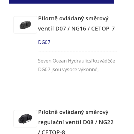
Pilotně ovládaný směrový
ventil D07 / NG16 / CETOP-7
DG07
Seven Ocean HydraulicsRozváděče
DG07 jsou vysoce výkonné,
solenoidem řízené, pilotně
ovládané, dvoustupňové,
čtyřcestné ventily, dostupné ve 2-
nebo 3-polohovém provedení. Jsou
Pilotně ovládaný směrový
to ventily montované na panel,
které odpovídají montážním
regulační ventil D08 / NG22
vzorům Cetop-7, NG16 a NFPA-
/ CETOP-8