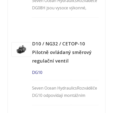
Seven Ocean HydraulicsRozváděče
DG08H jsou vysoce výkonné,
solenoidem řízené, pilotně
ovládané, dvoustupňové,
čtyřcestné ventily, dostupné ve 2-
nebo 3-polohovém provedení. Jsou
D10 / NG32 / CETOP-10
to ventily montované na panel,
které odpovídají montážním
Pilotně ovládaný směrový
vzorům Cetop-8, NG25 a NFPA-
regulační ventil
D08.
DG10
Seven Ocean HydraulicsRozváděče
DG10 odpovídají montážním
vzorům Cetop-10, NG32 a NFPA-
D10. Jsou to vysoce výkonné