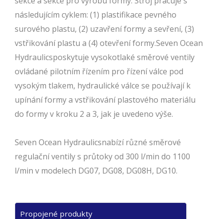
sekce a sekce pro výrobu formy. Stroj pracuje s
následujícím cyklem: (1) plastifikace pevného
surového plastu, (2) uzavření formy a sevření, (3)
vstřikování plastu a (4) otevření formy.Seven Ocean
Hydraulicsposkytuje vysokotlaké směrové ventily
ovládané pilotním řízením pro řízení válce pod
vysokým tlakem, hydraulické válce se používají k
upínání formy a vstřikování plastového materiálu
do formy v kroku 2 a 3, jak je uvedeno výše.
Seven Ocean Hydraulicsnabízí různé směrové
regulační ventily s průtoky od 300 l/min do 1100
l/min v modelech DG07, DG08, DG08H, DG10.
Propojené produkty