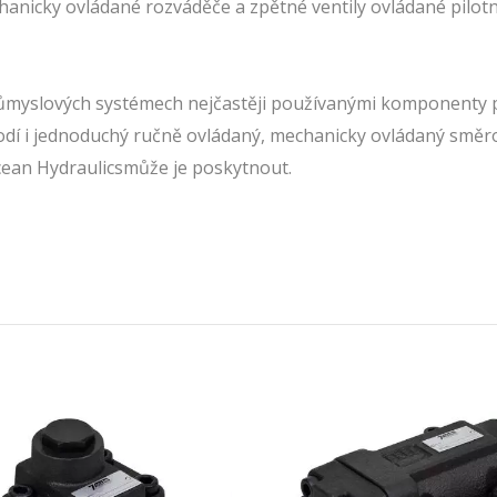
anicky ovládané rozváděče a zpětné ventily ovládané pilot
průmyslových systémech nejčastěji používanými komponenty 
 hodí i jednoduchý ručně ovládaný, mechanicky ovládaný směr
Ocean Hydraulicsmůže je poskytnout.
Solenoidové směrové
regulační ventily