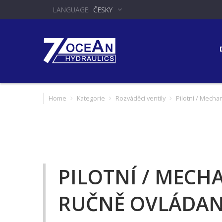
ČESKY
Home
Kategorie
Rozváděcí ventily
Pilotní / Mechan
PILOTNÍ / MECHA
RUČNĚ OVLÁDAN