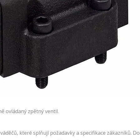
ně ovládaný zpětný ventil.
váděčů, které splňují požadavky a specifikace zákazníků. 