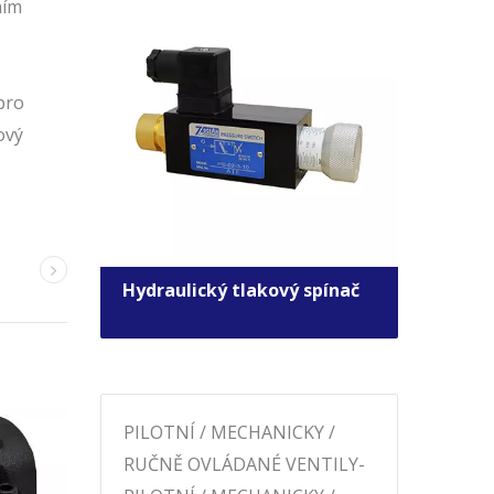
ním
pro
ový
Hydraulický tlakový spínač
Sole
regu
PILOTNÍ / MECHANICKY /
RUČNĚ OVLÁDANÉ VENTILY-