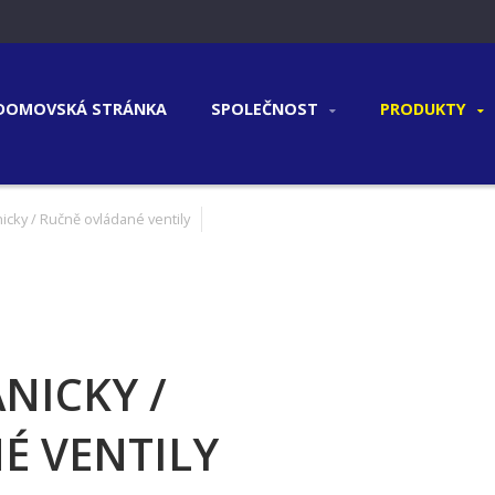
DOMOVSKÁ STRÁNKA
SPOLEČNOST
PRODUKTY
icky / Ručně ovládané ventily
NICKY /
É VENTILY