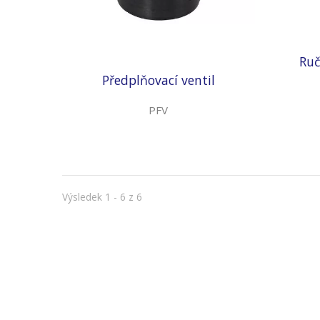
Ruč
Předplňovací ventil
PFV
Výsledek 1 - 6 z 6