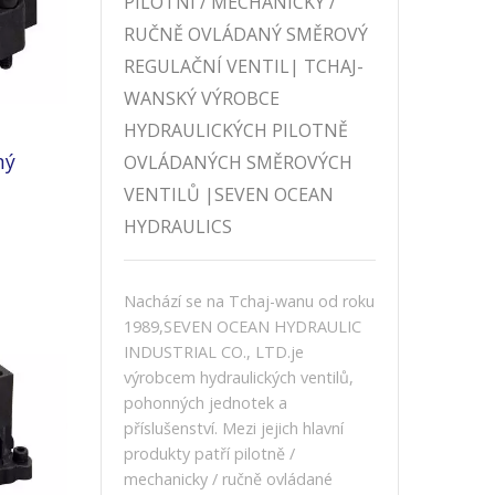
PILOTNÍ / MECHANICKY /
RUČNĚ OVLÁDANÝ SMĚROVÝ
REGULAČNÍ VENTIL| TCHAJ-
WANSKÝ VÝROBCE
HYDRAULICKÝCH PILOTNĚ
ný
OVLÁDANÝCH SMĚROVÝCH
VENTILŮ |SEVEN OCEAN
HYDRAULICS
Nachází se na Tchaj-wanu od roku
1989,SEVEN OCEAN HYDRAULIC
INDUSTRIAL CO., LTD.je
výrobcem hydraulických ventilů,
pohonných jednotek a
příslušenství. Mezi jejich hlavní
produkty patří pilotně /
mechanicky / ručně ovládané