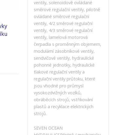
ventily, solenoidově ovládané
směrové regulační ventily, pilotně
ovládané směrové regulační
ventily, 4/2 směrové regulační
vky
ventily, 4/3 směrové regulační
íku
ventily, lamelová motorová
čerpadla s proměnným objemem,
modulární zásobníkové ventily,
sendvičové ventily, hydraulické
pohonné jednotky, hydraulické
tlakové regulační ventily a
regulační ventily průtoku, které
jsou vhodné pro průmysl
vysokozdvižných vozíků,
obráběcích strojů, vstřikování
plastů a recyklace elektrických
strojů.
SEVEN OCEAN
HYDRAULICSPilotně / mechanicky