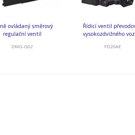
ně ovládaný směrový
Řídicí ventil převodo
regulační ventil
vysokozdvižného voz
DMG-G02
FD20AE