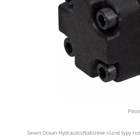
Pilot
Seven Ocean HydraulicsNabízíme různé typy roz