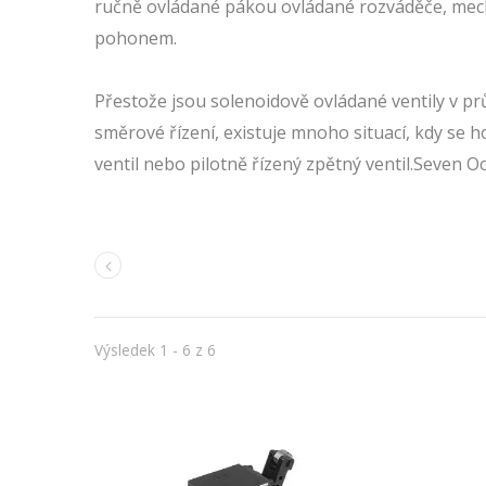
ručně ovládané pákou ovládané rozváděče, mech
pohonem.
Přestože jsou solenoidově ovládané ventily v 
směrové řízení, existuje mnoho situací, kdy se
ventil nebo pilotně řízený zpětný ventil.Seven 
Výsledek 1 - 6 z 6