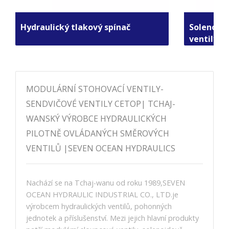
Hydraulický tlakový spínač
Solenoido
ventily
MODULÁRNÍ STOHOVACÍ VENTILY-
SENDVIČOVÉ VENTILY CETOP| TCHAJ-
WANSKÝ VÝROBCE HYDRAULICKÝCH
PILOTNĚ OVLÁDANÝCH SMĚROVÝCH
VENTILŮ |SEVEN OCEAN HYDRAULICS
Nachází se na Tchaj-wanu od roku 1989,SEVEN
OCEAN HYDRAULIC INDUSTRIAL CO., LTD.je
výrobcem hydraulických ventilů, pohonných
jednotek a příslušenství. Mezi jejich hlavní produkty