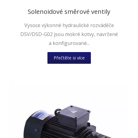
Solenoidové směrové ventily
Vysoce výkonné hydraulické rozváděče
DSV/DSD-G02 jsou mokré kotvy, navržené
a konfigurované...
Přečtěte si více