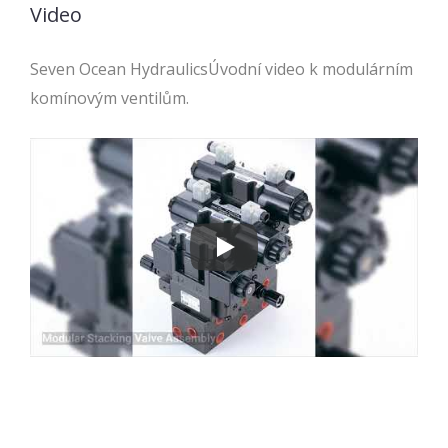
Video
Seven Ocean HydraulicsÚvodní video k modulárním
komínovým ventilům.
Seven Ocean HydraulicsÚvodní vid