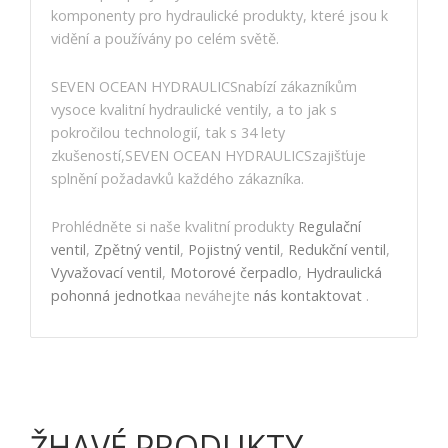
komponenty pro hydraulické produkty, které jsou k
vidění a používány po celém světě.
SEVEN OCEAN HYDRAULICSnabízí zákazníkům
vysoce kvalitní hydraulické ventily, a to jak s
pokročilou technologií, tak s 34 lety
zkušeností,SEVEN OCEAN HYDRAULICSzajišťuje
splnění požadavků každého zákazníka.
Prohlédněte si naše kvalitní produkty
Regulační
ventil
,
Zpětný ventil
,
Pojistný ventil
,
Redukční ventil
,
Vyvažovací ventil
,
Motorové čerpadlo
,
Hydraulická
pohonná jednotka
a neváhejte
nás kontaktovat
.
ŽHAVÉ PRODUKTY