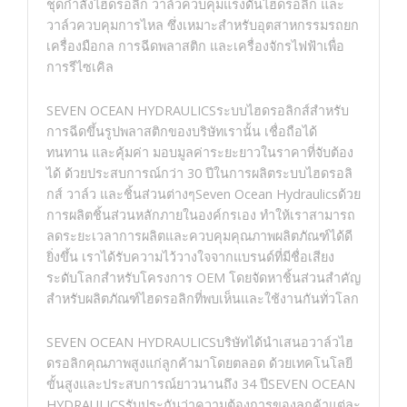
ชุดกำลังไฮดรอลิก วาล์วควบคุมแรงดันไฮดรอลิก และ
วาล์วควบคุมการไหล ซึ่งเหมาะสำหรับอุตสาหกรรมรถยก
เครื่องมือกล การฉีดพลาสติก และเครื่องจักรไฟฟ้าเพื่อ
การรีไซเคิล
SEVEN OCEAN HYDRAULICSระบบไฮดรอลิกส์สำหรับ
การฉีดขึ้นรูปพลาสติกของบริษัทเรานั้น เชื่อถือได้
ทนทาน และคุ้มค่า มอบมูลค่าระยะยาวในราคาที่จับต้อง
ได้ ด้วยประสบการณ์กว่า 30 ปีในการผลิตระบบไฮดรอลิ
กส์ วาล์ว และชิ้นส่วนต่างๆSeven Ocean Hydraulicsด้วย
การผลิตชิ้นส่วนหลักภายในองค์กรเอง ทำให้เราสามารถ
ลดระยะเวลาการผลิตและควบคุมคุณภาพผลิตภัณฑ์ได้ดี
ยิ่งขึ้น เราได้รับความไว้วางใจจากแบรนด์ที่มีชื่อเสียง
ระดับโลกสำหรับโครงการ OEM โดยจัดหาชิ้นส่วนสำคัญ
สำหรับผลิตภัณฑ์ไฮดรอลิกที่พบเห็นและใช้งานกันทั่วโลก
SEVEN OCEAN HYDRAULICSบริษัทได้นำเสนอวาล์วไฮ
ดรอลิกคุณภาพสูงแก่ลูกค้ามาโดยตลอด ด้วยเทคโนโลยี
ขั้นสูงและประสบการณ์ยาวนานถึง 34 ปีSEVEN OCEAN
HYDRAULICSรับประกันว่าความต้องการของลูกค้าแต่ละ