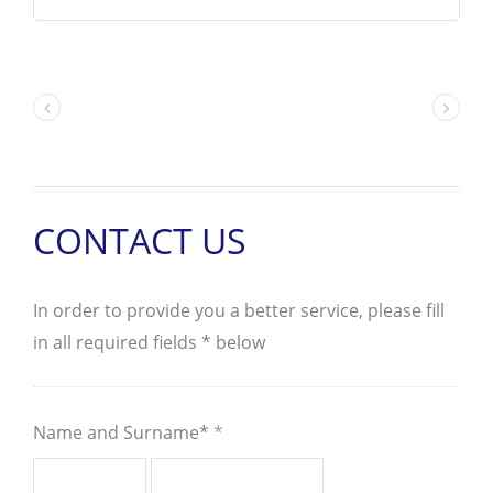
ร่วม มีให้เลือกทั้งแบบ 2 หรือ 3
ตำแหน่ง ในฐานะวาล์วควบคุมทิศทาง
วาล์วเหล่านี้มีความสำคัญอย่างยิ่งใน
การเพิ่ม ลด และเปลี่ยนทิศทางการไหล
ของของเหลวไฮดรอลิกทั่วทั้งระบบ