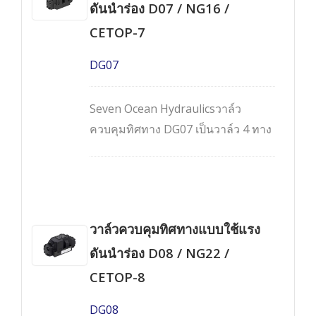
ดันนำร่อง D07 / NG16 /
CETOP-7
DG07
Seven Ocean Hydraulicsวาล์ว
ควบคุมทิศทาง DG07 เป็นวาล์ว 4 ทาง
แบบสองขั้นตอนประสิทธิภาพสูง
ควบคุมด้วยโซลินอยด์และทำงานโดย
ใช้แรงดันนำร่อง มีให้เลือกทั้งแบบ 2
ตำแหน่งและ 3 ตำแหน่ง เป็นวาล์วแบบ
วาล์วควบคุมทิศทางแบบใช้แรง
ติดตั้งบนแผงร่วม (manifold mounted
valves) ที่เป็นไปตามรูปแบบการติดตั้ง
ดันนำร่อง D08 / NG22 /
Cetop-7, NG16 และ NFPA-D07
CETOP-8
DG08