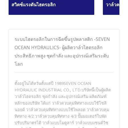
สวิตช์แรงดันไฮดรอลิก
วาล์วควบค
ระบบไฮดรอลิกในการฉีดขึ้นรูปพลาสติก -SEVEN
OCEAN HYDRAULICS- ผู้ผลิตวาล์วไฮดรอลิก
ประสิทธิภาพสูง ชุดกำลัง และอุปกรณ์เสริมระดับ
โลก
ตั้งอยู่ในไต้หวันตั้งแต่ปี 1989SEVEN OCEAN
HYDRAULIC INDUSTRIAL CO., LTD.บริษัทนี้เป็นผู้ผลิต
วาล์วไฮดรอลิก ชุดกำลัง และอุปกรณ์เสริม ผลิตภัณฑ์
หลักของบริษัท ได้แก่ วาล์วควบคุมทิศทางแบบใช้โซลิ
นอยด์ วาล์วควบคุมทิศทางแบบใช้ไพลอต วาล์วควบคุม
ทิศทาง 4/2 วาล์วควบคุมทิศทาง 4/3 ปั๊มมอเตอร์ใบพัด
ปรับปริมาตรได้ วาล์วแบบโมดูลาร์ วาล์วแบบแซนด์วิช