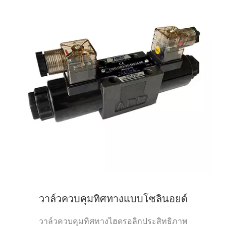
วาล์วควบคุมทิศทางแบบโซลินอยด์
วาล์วควบคุมทิศทางไฮดรอลิกประสิทธิภาพ