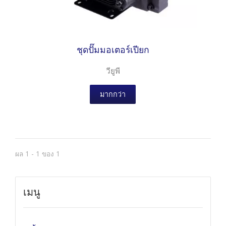
ชุดปั๊มมอเตอร์เปียก
วียูพี
มากกว่า
ผล 1 - 1 ของ 1
เมนู