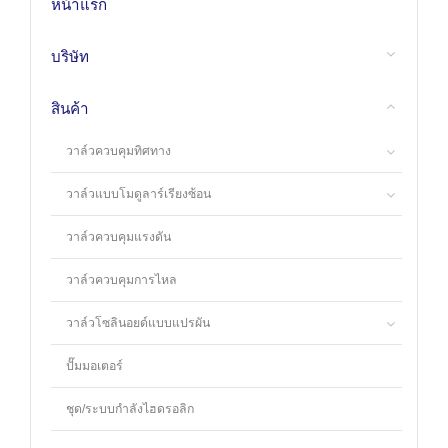
หน้าแรก
บริษัท
สินค้า
วาล์วควบคุมทิศทาง
วาล์วแบบโมดูลาร์เรียงซ้อน
วาล์วควบคุมแรงดัน
วาล์วควบคุมการไหล
วาล์วโซลินอยด์แบบแปรผัน
ปั๊มมอเตอร์
ชุด/ระบบกำลังไฮดรอลิก