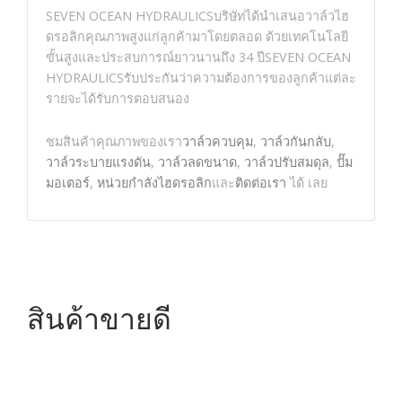
SEVEN OCEAN HYDRAULICSบริษัทได้นำเสนอวาล์วไฮ
ดรอลิกคุณภาพสูงแก่ลูกค้ามาโดยตลอด ด้วยเทคโนโลยี
ขั้นสูงและประสบการณ์ยาวนานถึง 34 ปีSEVEN OCEAN
HYDRAULICSรับประกันว่าความต้องการของลูกค้าแต่ละ
รายจะได้รับการตอบสนอง
ชมสินค้าคุณภาพของเรา
วาล์วควบคุม
,
วาล์วกันกลับ
,
วาล์วระบายแรงดัน
,
วาล์วลดขนาด
,
วาล์วปรับสมดุล
,
ปั๊ม
มอเตอร์
,
หน่วยกำลังไฮดรอลิก
และ
ติดต่อเรา
ได้ เลย
สินค้าขายดี