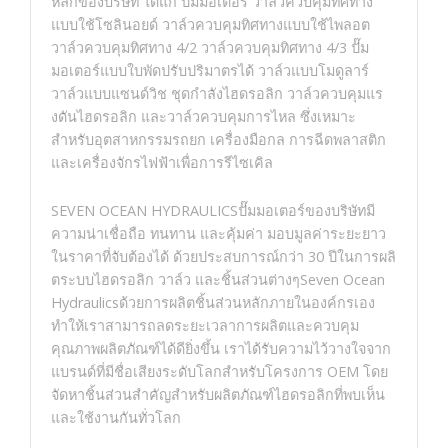
หลักของบริษัท ได้แก่ ปั๊มมอเตอร์ วาล์วควบคุมทิศทาง
แบบใช้โซลินอยด์ วาล์วควบคุมทิศทางแบบใช้ไพลอต
วาล์วควบคุมทิศทาง 4/2 วาล์วควบคุมทิศทาง 4/3 ปั๊ม
มอเตอร์แบบใบพัดปรับปริมาตรได้ วาล์วแบบโมดูลาร์
วาล์วแบบแซนด์วิช ชุดกำลังไฮดรอลิก วาล์วควบคุมแร
งดันไฮดรอลิก และวาล์วควบคุมการไหล ซึ่งเหมาะ
สำหรับอุตสาหกรรมรถยก เครื่องมือกล การฉีดพลาสติก
และเครื่องจักรไฟฟ้าเพื่อการรีไซเคิล
SEVEN OCEAN HYDRAULICSปั๊มมอเตอร์ของบริษัทมี
ความน่าเชื่อถือ ทนทาน และคุ้มค่า มอบมูลค่าระยะยาว
ในราคาที่จับต้องได้ ด้วยประสบการณ์กว่า 30 ปีในการผลิ
ตระบบไฮดรอลิก วาล์ว และชิ้นส่วนต่างๆSeven Ocean
Hydraulicsด้วยการผลิตชิ้นส่วนหลักภายในองค์กรเอง
ทำให้เราสามารถลดระยะเวลาการผลิตและควบคุม
คุณภาพผลิตภัณฑ์ได้ดียิ่งขึ้น เราได้รับความไว้วางใจจาก
แบรนด์ที่มีชื่อเสียงระดับโลกสำหรับโครงการ OEM โดย
จัดหาชิ้นส่วนสำคัญสำหรับผลิตภัณฑ์ไฮดรอลิกที่พบเห็น
และใช้งานกันทั่วโลก