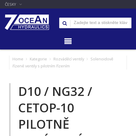
ČESKY
Home
Kategorie
Rozváděcí ventily
Solenoidově
řízené ventily s pilotním řízením
D10 / NG32 /
CETOP-10
PILOTNĚ