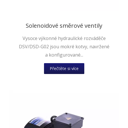
Solenoidové směrové ventily
Vysoce výkonné hydraulické rozváděče
DSV/DSD-G02 jsou mokré kotvy, navržené
a konfigurované...
Přečtěte si více