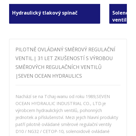
Hydraulický tlakový spínač
Solenoido
ventily
PILOTNĚ OVLÁDANÝ SMĚROVÝ REGULAČNÍ
VENTIL.| 31 LET ZKUŠENOSTÍ S VÝROBOU
SMĚROVÝCH REGULAČNÍCH VENTILŮ
|SEVEN OCEAN HYDRAULICS
Nachází se na Tchaj-wanu od roku 1989,SEVEN
OCEAN HYDRAULIC INDUSTRIAL CO., LTD.je
výrobcem hydraulických ventilů, pohonných
jednotek a příslušenství. Mezi jejich hlavní produkty
patří pilotně ovládané směrové regulační ventily
D10 / NG32 / CETOP-10, solenoidově ovládané