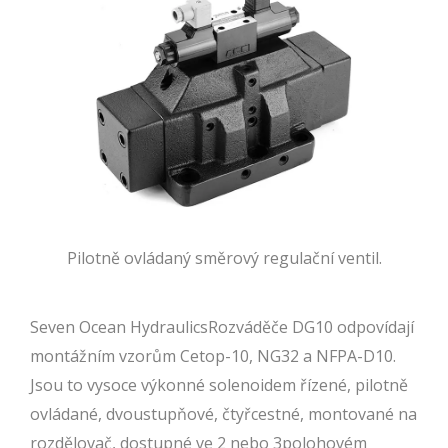
Pilotně ovládaný směrový regulační ventil.
Seven Ocean HydraulicsRozváděče DG10 odpovídají
montážním vzorům Cetop-10, NG32 a NFPA-D10.
Jsou to vysoce výkonné solenoidem řízené, pilotně
ovládané, dvoustupňové, čtyřcestné, montované na
rozdělovač, dostupné ve 2 nebo 3polohovém