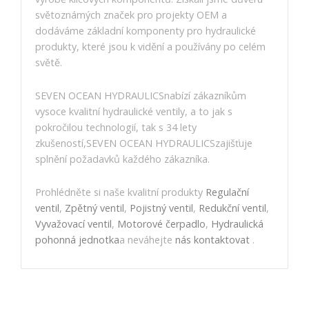
světoznámých značek pro projekty OEM a
dodáváme základní komponenty pro hydraulické
produkty, které jsou k vidění a používány po celém
světě.
SEVEN OCEAN HYDRAULICSnabízí zákazníkům
vysoce kvalitní hydraulické ventily, a to jak s
pokročilou technologií, tak s 34 lety
zkušeností,SEVEN OCEAN HYDRAULICSzajišťuje
splnění požadavků každého zákazníka.
Prohlédněte si naše kvalitní produkty
Regulační
ventil
,
Zpětný ventil
,
Pojistný ventil
,
Redukční ventil
,
Vyvažovací ventil
,
Motorové čerpadlo
,
Hydraulická
pohonná jednotka
a neváhejte
nás kontaktovat
.