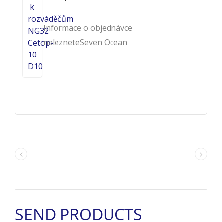
Informace o objednávce
nalezneteSeven Ocean
HydraulicsBrožura rozváděčů NG32
Cetop-10 D10 - DG10.