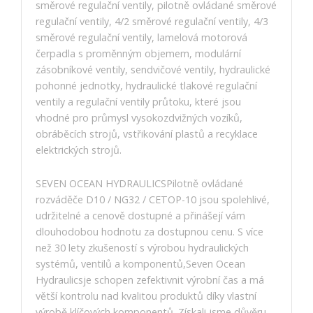
směrové regulační ventily, pilotně ovládané směrové
regulační ventily, 4/2 směrové regulační ventily, 4/3
směrové regulační ventily, lamelová motorová
čerpadla s proměnným objemem, modulární
zásobníkové ventily, sendvičové ventily, hydraulické
pohonné jednotky, hydraulické tlakové regulační
ventily a regulační ventily průtoku, které jsou
vhodné pro průmysl vysokozdvižných vozíků,
obráběcích strojů, vstřikování plastů a recyklace
elektrických strojů.
SEVEN OCEAN HYDRAULICSPilotně ovládané
rozváděče D10 / NG32 / CETOP-10 jsou spolehlivé,
udržitelné a cenově dostupné a přinášejí vám
dlouhodobou hodnotu za dostupnou cenu. S více
než 30 lety zkušeností s výrobou hydraulických
systémů, ventilů a komponentů,Seven Ocean
Hydraulicsje schopen zefektivnit výrobní čas a má
větší kontrolu nad kvalitou produktů díky vlastní
výrobě klíčových komponentů. Získali jsme důvěru