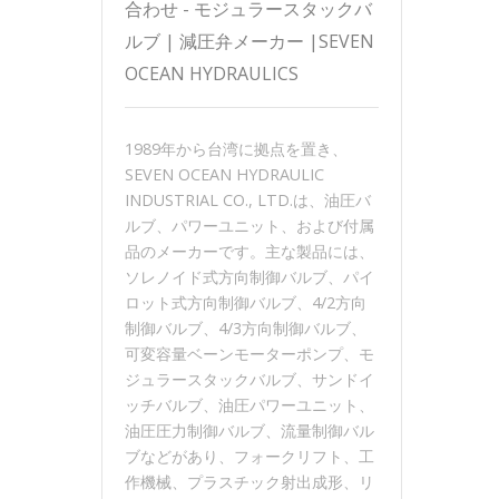
合わせ - モジュラースタックバ
ルブ | 減圧弁メーカー |SEVEN
OCEAN HYDRAULICS
1989年から台湾に拠点を置き、
SEVEN OCEAN HYDRAULIC
INDUSTRIAL CO., LTD.は、油圧バ
ルブ、パワーユニット、および付属
品のメーカーです。主な製品には、
ソレノイド式方向制御バルブ、パイ
ロット式方向制御バルブ、4/2方向
制御バルブ、4/3方向制御バルブ、
可変容量ベーンモーターポンプ、モ
ジュラースタックバルブ、サンドイ
ッチバルブ、油圧パワーユニット、
油圧圧力制御バルブ、流量制御バル
ブなどがあり、フォークリフト、工
作機械、プラスチック射出成形、リ