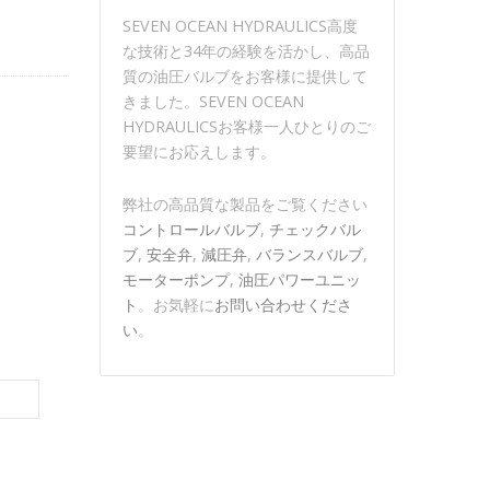
SEVEN OCEAN HYDRAULICS高度
な技術と34年の経験を活かし、高品
質の油圧バルブをお客様に提供して
きました。SEVEN OCEAN
HYDRAULICSお客様一人ひとりのご
要望にお応えします。
弊社の高品質な製品をご覧ください
コントロールバルブ
,
チェックバル
ブ
,
安全弁
,
減圧弁
,
バランスバルブ
,
モーターポンプ
,
油圧パワーユニッ
ト
。お気軽に
お問い合わせくださ
い
。