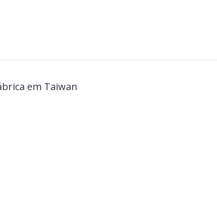
fábrica em Taiwan
Válvulas de controle
direcional solenoides