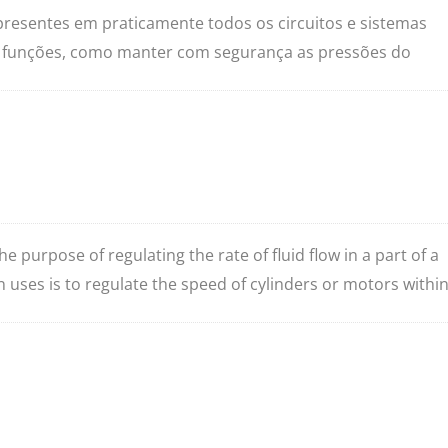
 presentes em praticamente todos os circuitos e sistemas
as funções, como manter com segurança as pressões do
desejado ou manter uma pressão definida em parte de um
Válvulas de controle
s de controle de pressão são as válvulas de alívio de press
direcional solenoides
n Ocean HydraulicsOferece válvulas de balanceamento nos
controladas por solenoide e pressostatos.
e purpose of regulating the rate of fluid flow in a part of a
 uses is to regulate the speed of cylinders or motors withi
n external power source which means that the fluid pressur