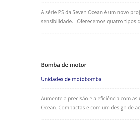
A série PS da Seven Ocean é um novo proje
sensibilidade. Oferecemos quatro tipos di
acionamento direto com sensor de posição
integrado e sensor de posição.
Bomba de motor
Unidades de motobomba
Aumente a precisão e a eficiência com a
Ocean. Compactas e com um design de ac
consideravelmente a vida útil da unidade
minimização do nível de ruído durante a 