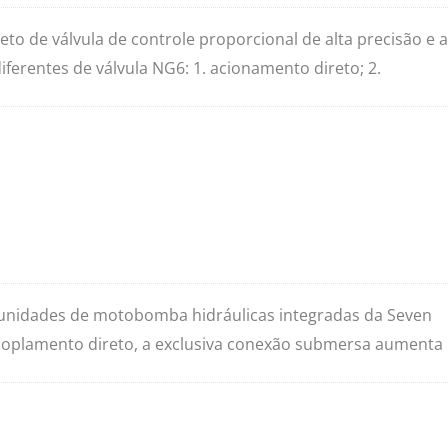
to de válvula de controle proporcional de alta precisão e a
ferentes de válvula NG6: 1. acionamento direto; 2.
; 3. com amplificador integrado; e 4. com amplificador
s unidades de motobomba hidráulicas integradas da Seven
oplamento direto, a exclusiva conexão submersa aumenta
. Testes comprovam baixa elevação de temperatura e
operação.