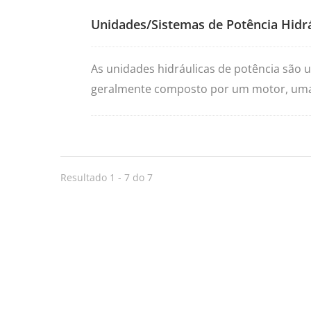
Unidades/Sistemas de Potência Hidrá
As unidades hidráulicas de potência são 
geralmente composto por um motor, uma bo
por aplicar a pressão hidráulica necessár
complementares de um determinado sistem
baseiam-se na lei de Pascal da física, obt
projetos sistêmicos, as unidades hidráuli
Resultado 1 - 7 do 7
que exija levantamento de cargas pesadas
direcionada.