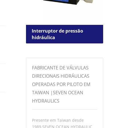
Interruptor de pressão
Válv
ão
hidráulica
dire
FABRICANTE DE VÁLVULAS
DIRECIONAIS HIDRÁULICAS
n
OPERADAS POR PILOTO EM
e
TAIWAN |SEVEN OCEAN
HYDRAULICS
Presente em Taiwan desde
1989,SEVEN OCEAN HYDRAULIC