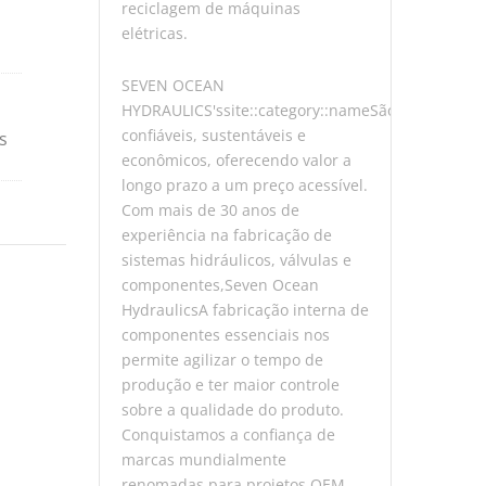
reciclagem de máquinas
elétricas.
SEVEN OCEAN
HYDRAULICS'ssite::category::nameSão
confiáveis, sustentáveis ​​e
​​
econômicos, oferecendo valor a
longo prazo a um preço acessível.
Com mais de 30 anos de
experiência na fabricação de
sistemas hidráulicos, válvulas e
componentes,Seven Ocean
e
HydraulicsA fabricação interna de
componentes essenciais nos
permite agilizar o tempo de
produção e ter maior controle
sobre a qualidade do produto.
Conquistamos a confiança de
marcas mundialmente
renomadas para projetos OEM,