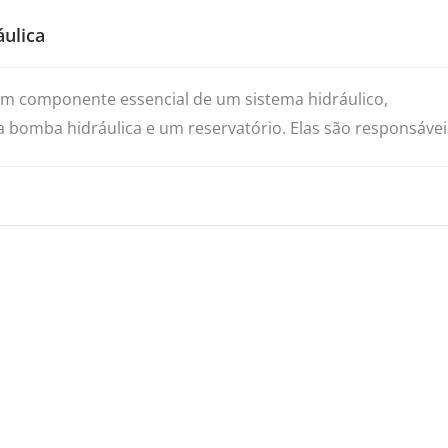
ulica
um componente essencial de um sistema hidráulico,
mba hidráulica e um reservatório. Elas são responsáveis 
ia para acionar motores, cilindros e outras peças
a hidráulico. As unidades hidráulicas de potência
endo sua energia da relação entre área e pressão. Graças a
cas de potência podem ser utilizadas em qualquer aplicação
 ou outras necessidades de uso repetido de força potente 