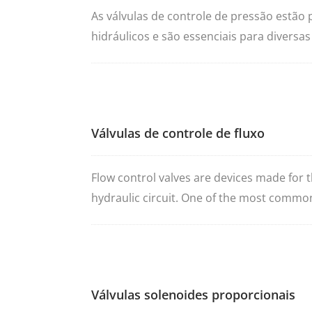
As válvulas de controle de pressão estão
hidráulicos e são essenciais para divers
sistema abaixo de um limite de pressão 
circuito. Os tipos mais comuns de válvula
e as válvulas redutoras de pressão.Seve
tamanhos NG6 e NG10, válvulas de alívio 
Válvulas de controle de fluxo
Flow control valves are devices made for th
hydraulic circuit. One of the most common
the system. These valves do not require a
is enough to open and close the valve.
Válvulas solenoides proporcionais