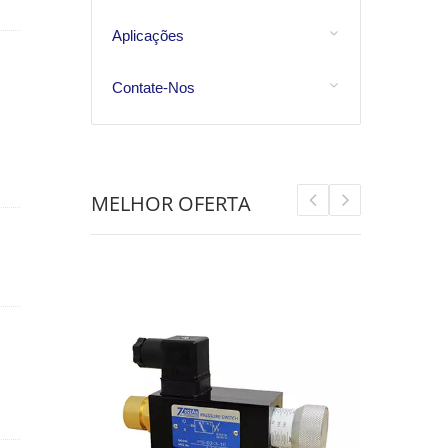
s
Aplicações
.
Contate-Nos
s
MELHOR OFERTA