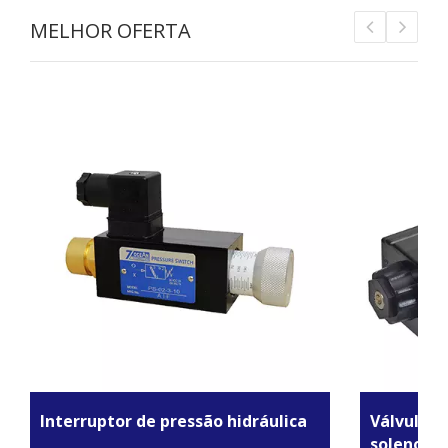
MELHOR OFERTA
Interruptor de pressão hidráulica
Válvulas 
solenoide