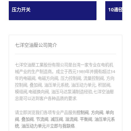
压力开关
10通径电
七洋空油壓公司简介
七洋空油壓工業股份有限公司是台湾一家专业在电机机
械产业的生产制造商。成立于西元1989年并拥有超过34
年的电磁阀, 电磁方向阀, 压力控制阀, 流量控制阀, 方向
控制阀, 叠加阀, 油压单元系统, 油压动力单元, 积层阀,
模组阀,电磁换向阀, 油压马达泵浦制造经验,七洋空油壓
总是可以达到客户各种品质的要求.
请立即浏览我们各项专业产品服务
控制阀
,
方向阀
,
单向
阀
,
叠加阀
,
节流阀
,
减压阀
,
溢流阀
,
平衡阀
,
油压单元系
统
,
油压动力单元
并
立即与我联络
.