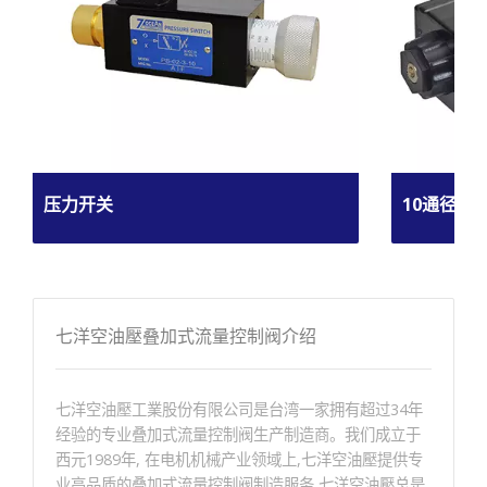
压力开关
10通径电
七洋空油壓叠加式流量控制阀介绍
七洋空油壓工業股份有限公司是台湾一家拥有超过34年
经验的专业叠加式流量控制阀生产制造商。我们成立于
西元1989年, 在电机机械产业领域上,七洋空油壓提供专
业高品质的叠加式流量控制阀制造服务,七洋空油壓总是