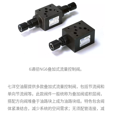
6通径NG6叠加式流量控制阀。
七洋空油壓提供多款叠加式流量控制阀，包括节流阀和
单向节流阀等。此款阀件一般统称为叠加阀或积层阀，
搭配方向阀堆叠于油路块上成为油路块组。特色包含阀
体紧凑结合，减少系统的空间需求；无须配管连接，减