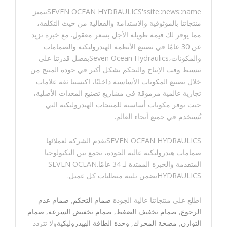
SEVEN OCEAN HYDRAULICS'ssite::news::nameتتميز
منتجاتنا بالموثوقية والاستدامة والفعالية من حيث التكلفة،
مما يوفر لك قيمة طويلة الأجل بسعر معقول. مع خبرة تزيد
عن 30 عامًا في تصنيع الأنظمة الهيدروليكية والصمامات
والمكونات،Seven Ocean Hydraulicsبفضل قدرتنا على
تبسيط وقت الإنتاج والتحكم بشكل أكبر في جودة المنتج من
خلال تصنيع المكونات الأساسية داخليًا، اكتسبنا ثقة علامات
تجارية عالمية مرموقة في مشاريع تصنيع المعدات الأصلية،
حيث نوفر مكونات أساسية للمنتجات الهيدروليكية التي
تُستخدم في جميع أنحاء العالم.
SEVEN OCEAN HYDRAULICSتقدم الشركة لعملائها
صمامات هيدروليكية عالية الجودة، تجمع بين التكنولوجيا
المتقدمة والخبرة الممتدة لـ 34 عامًا.SEVEN OCEAN
HYDRAULICSيضمن تلبية متطلبات كل عميل.
اطلع على منتجاتنا عالية الجودة
صمام التحكم
,
صمام عدم
الرجوع
,
صمام تخفيف الضغط
,
صمام تخفيض السرعة
,
صمام
التوازن
,
مضخة المحرك
,
وحدة الطاقة الهيدروليكية
ولا تتردد