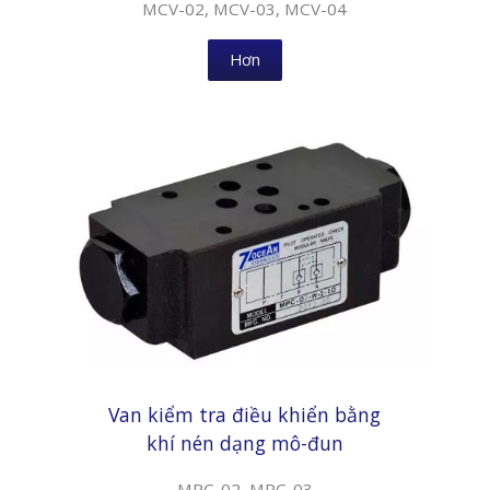
MCV-02, MCV-03, MCV-04
Hơn
Van kiểm tra điều khiển bằng
khí nén dạng mô-đun
MPC-02, MPC-03