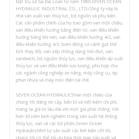
Đặt trụ sở tại Đài Loan từ năm 1989,SEVEN OCEAN
HYDRAULIC INDUSTRIAL CO., LTD.Công ty này là
nhà sản xuất van thủy lực, bộ nguồn và phụ kiện.
Các sản phẩm chính của họ bao gồm van một chiều,
van điều khiển hướng bằng điện từ, van điều khiển
hướng bằng khí nén, van điều khiển hướng 4/2, van
điều khiển hướng 4/3, bơm động cơ cánh gạt thể
tích thay đổi, van xếp chồng dạng mô-đun, van
sandwich, bộ nguồn thủy lực, van điều khiển áp suất
thủy lực và van điều khiển lưu lượng, phù hợp cho
các ngành công nghiệp xe nâng, máy công cụ, ép
phun nhựa và máy móc điện tái chế.
SEVEN OCEAN HYDRAULICSVan một chiều của
chúng tôi đáng tin cậy, bền bỉ và tiết kiệm chi phí,
mang lại giá trị lâu dài với mức giá phải chăng. Với
hơn 30 năm kinh nghiệm trong sản xuất hệ thống
thủy lực, van và các bộ phận,Seven Ocean
HydraulicsNhờ tự sản xuất các linh kiện cốt lõi,
chúng tôi có thể tối ưu hóa thời gian sản xuất và