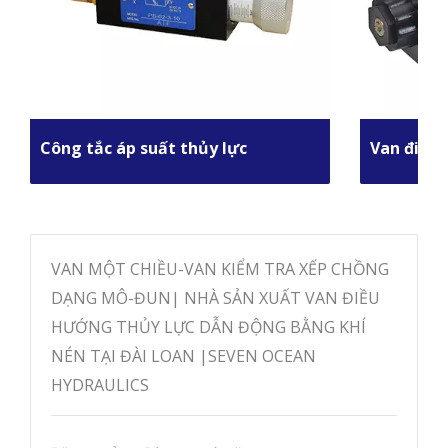
Công tắc áp suất thủy lực
Van điều 
VAN MỘT CHIỀU-VAN KIỂM TRA XẾP CHỒNG
DẠNG MÔ-ĐUN| NHÀ SẢN XUẤT VAN ĐIỀU
HƯỚNG THỦY LỰC DẪN ĐỘNG BẰNG KHÍ
NÉN TẠI ĐÀI LOAN |SEVEN OCEAN
HYDRAULICS