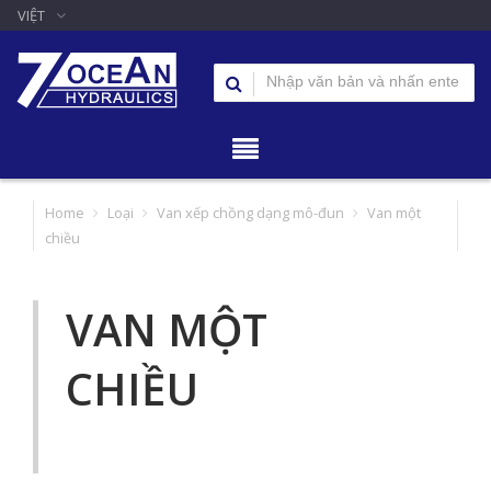
VIỆT
Home
Loại
Van xếp chồng dạng mô-đun
Van một
chiều
VAN MỘT
CHIỀU