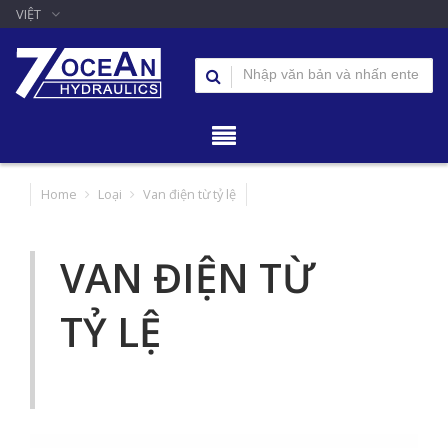
VIỆT
Home
Loại
Van điện từ tỷ lệ
VAN ĐIỆN TỪ
TỶ LỆ