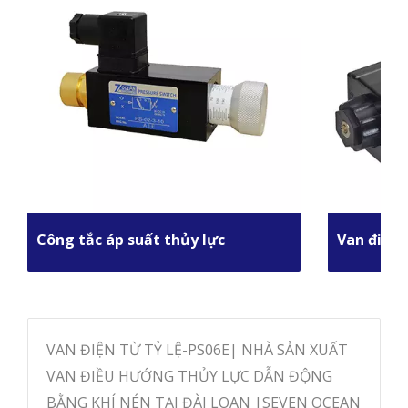
Công tắc áp suất thủy lực
Van điều 
VAN ĐIỆN TỪ TỶ LỆ-PS06E| NHÀ SẢN XUẤT
VAN ĐIỀU HƯỚNG THỦY LỰC DẪN ĐỘNG
BẰNG KHÍ NÉN TẠI ĐÀI LOAN |SEVEN OCEAN