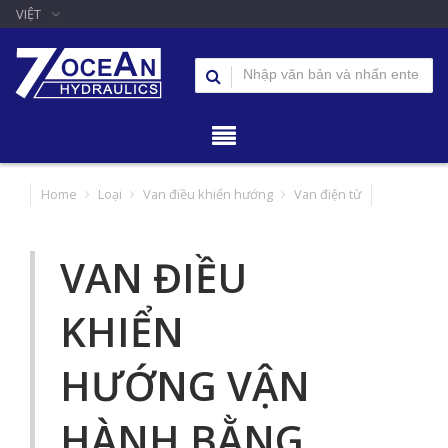
VIỆT
Home
Loại
Van điều khiển hướng
Van điện từ
VAN ĐIỀU
KHIỂN
HƯỚNG VẬN
HÀNH BẰNG