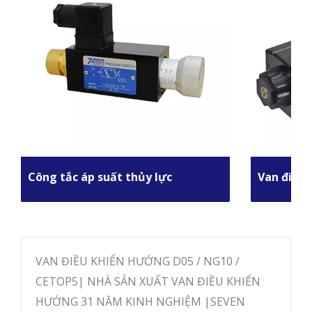
Công tắc áp suất thủy lực
Van điều 
VAN ĐIỀU KHIỂN HƯỚNG D05 / NG10 /
CETOP5| NHÀ SẢN XUẤT VAN ĐIỀU KHIỂN
HƯỚNG 31 NĂM KINH NGHIỆM |SEVEN