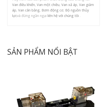
Van điều khiển
,
Van một chiều
,
Van xả áp
,
Van giảm
áp
,
Van cân bằng
,
Bơm động cơ
,
Bộ nguồn thủy
lực
và đừng ngần ngại
liên hệ với chúng tôi
.
SẢN PHẨM NỔI BẬT