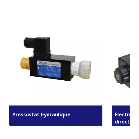
Pressostat hydraulique
Électrov
direction