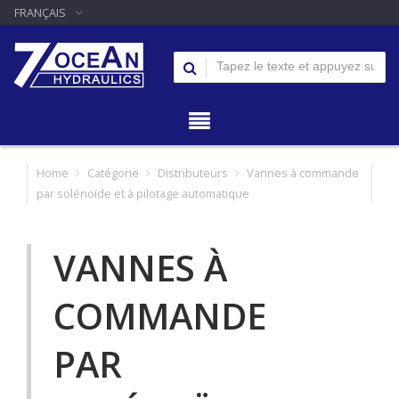
FRANÇAIS
Home
Catégorie
Distributeurs
Vannes à commande
par solénoïde et à pilotage automatique
VANNES À
COMMANDE
PAR