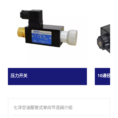
压力开关
10通径电
七洋空油壓管式单向节流阀介绍