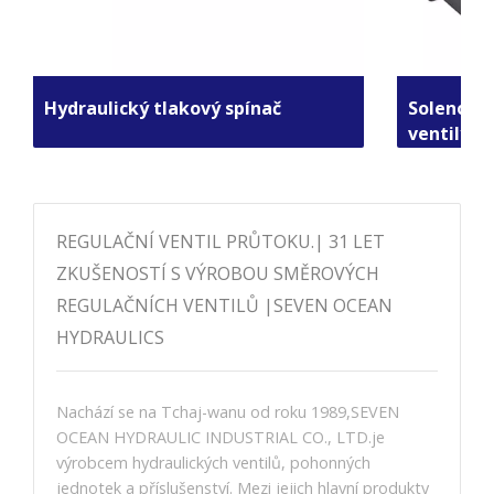
Hydraulický tlakový spínač
Solenoido
ventily
REGULAČNÍ VENTIL PRŮTOKU.| 31 LET
ZKUŠENOSTÍ S VÝROBOU SMĚROVÝCH
REGULAČNÍCH VENTILŮ |SEVEN OCEAN
HYDRAULICS
Nachází se na Tchaj-wanu od roku 1989,SEVEN
OCEAN HYDRAULIC INDUSTRIAL CO., LTD.je
výrobcem hydraulických ventilů, pohonných
jednotek a příslušenství. Mezi jejich hlavní produkty