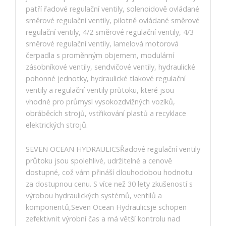
patří řadové regulační ventily, solenoidově ovládané
směrové regulační ventily, pilotně ovládané směrové
regulační ventily, 4/2 směrové regulační ventily, 4/3
směrové regulační ventily, lamelová motorová
čerpadla s proměnným objemem, modulární
zásobníkové ventily, sendvičové ventily, hydraulické
pohonné jednotky, hydraulické tlakové regulační
ventily a regulační ventily průtoku, které jsou
vhodné pro průmysl vysokozdvižných vozíků,
obráběcích strojů, vstřikování plastů a recyklace
elektrických strojů.
SEVEN OCEAN HYDRAULICSŘadové regulační ventily
průtoku jsou spolehlivé, udržitelné a cenově
dostupné, což vám přináší dlouhodobou hodnotu
za dostupnou cenu. S více než 30 lety zkušeností s
výrobou hydraulických systémů, ventilů a
komponentů,Seven Ocean Hydraulicsje schopen
zefektivnit výrobní čas a má větší kontrolu nad