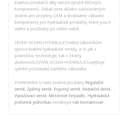
kvalitou produktů díky vlastní výrobě klíčových
komponentů. Získali jsme důvěru světoznámých
značek pro projekty OEM a dodáváme základní
komponenty pro hydraulické produkty, které jsou k
vidění a používány po celém světě.
SEVEN OCEAN HYDRAULICSnabízí zákazníkům
vysoce kvalitní hydraulické ventily, a to jak s
pokročilou technologií, tak s 34 lety
zkušeností,SEVEN OCEAN HYDRAULICSzajišťuje
splnění požadavků každého zákazníka.
Prohlédněte si naše kvalitní produkty
Regulační
ventil
,
Zpětný ventil
,
Pojistný ventil
,
Redukční ventil
,
Vyvažovací ventil
,
Motorové čerpadlo
,
Hydraulická
pohonná jednotka
a neváhejte
nás kontaktovat
.