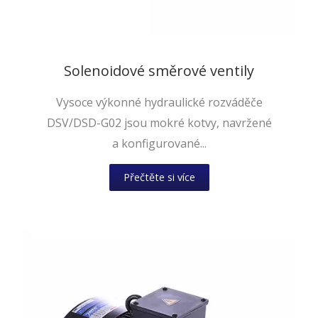
Solenoidové směrové ventily
Vysoce výkonné hydraulické rozváděče
DSV/DSD-G02 jsou mokré kotvy, navržené
a konfigurované...
Přečtěte si více