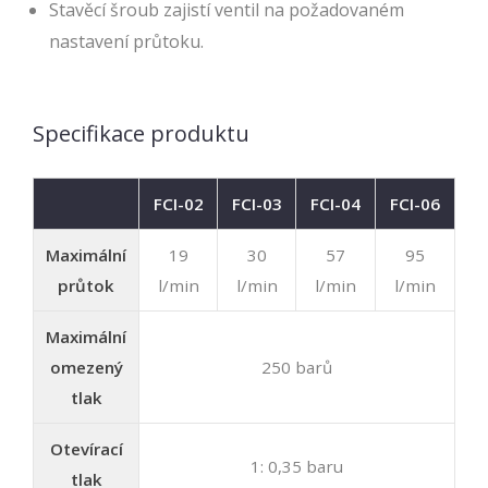
Stavěcí šroub zajistí ventil na požadovaném
nastavení průtoku.
Specifikace produktu
FCI-02
FCI-03
FCI-04
FCI-06
Maximální
19
30
57
95
průtok
l/min
l/min
l/min
l/min
Maximální
omezený
250 barů
tlak
Otevírací
1: 0,35 baru
tlak