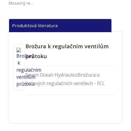
Mosazný regulační ventil průtoku
Produktová literatura
Brožura k regulačním ventilům
průtoku
Seven Ocean HydraulicsBrožura o
řadových regulačních ventilech - FCI.