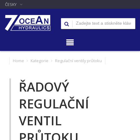
ČESKY
Home
Kategorie
Regulační ventily průtoku
ŘADOVÝ
REGULAČNÍ
VENTIL
PRŮTOKU