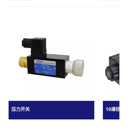
压力开关
10通径电