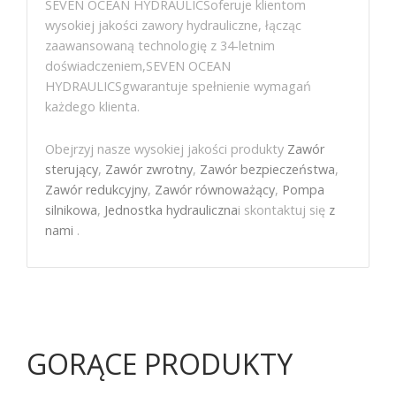
SEVEN OCEAN HYDRAULICSoferuje klientom
wysokiej jakości zawory hydrauliczne, łącząc
zaawansowaną technologię z 34-letnim
doświadczeniem,SEVEN OCEAN
HYDRAULICSgwarantuje spełnienie wymagań
każdego klienta.
Obejrzyj nasze wysokiej jakości produkty
Zawór
sterujący
,
Zawór zwrotny
,
Zawór bezpieczeństwa
,
Zawór redukcyjny
,
Zawór równoważący
,
Pompa
silnikowa
,
Jednostka hydrauliczna
i skontaktuj się
z
nami
.
GORĄCE PRODUKTY