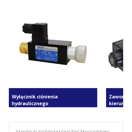
Wyłącznik ciśnienia
Zawory e
hydraulicznego
kierunko