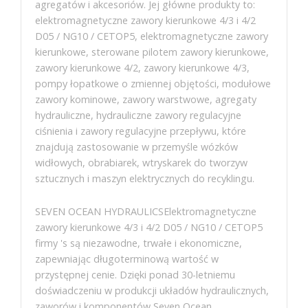
agregatów i akcesoriów. Jej główne produkty to:
elektromagnetyczne zawory kierunkowe 4/3 i 4/2
D05 / NG10 / CETOP5, elektromagnetyczne zawory
kierunkowe, sterowane pilotem zawory kierunkowe,
zawory kierunkowe 4/2, zawory kierunkowe 4/3,
pompy łopatkowe o zmiennej objętości, modułowe
zawory kominowe, zawory warstwowe, agregaty
hydrauliczne, hydrauliczne zawory regulacyjne
ciśnienia i zawory regulacyjne przepływu, które
znajdują zastosowanie w przemyśle wózków
widłowych, obrabiarek, wtryskarek do tworzyw
sztucznych i maszyn elektrycznych do recyklingu.
SEVEN OCEAN HYDRAULICSElektromagnetyczne
zawory kierunkowe 4/3 i 4/2 D05 / NG10 / CETOP5
firmy 's są niezawodne, trwałe i ekonomiczne,
zapewniając długoterminową wartość w
przystępnej cenie. Dzięki ponad 30-letniemu
doświadczeniu w produkcji układów hydraulicznych,
zaworów i komponentów,Seven Ocean