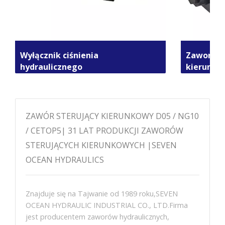
Wyłącznik ciśnienia
Zawory e
hydraulicznego
kierunko
ZAWÓR STERUJĄCY KIERUNKOWY D05 / NG10
/ CETOP5| 31 LAT PRODUKCJI ZAWORÓW
STERUJĄCYCH KIERUNKOWYCH |SEVEN
OCEAN HYDRAULICS
Znajduje się na Tajwanie od 1989 roku,SEVEN
OCEAN HYDRAULIC INDUSTRIAL CO., LTD.Firma
jest producentem zaworów hydraulicznych,