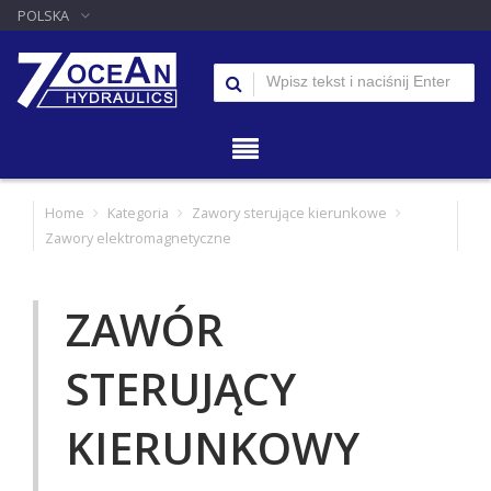
POLSKA
Home
Kategoria
Zawory sterujące kierunkowe
Zawory elektromagnetyczne
ZAWÓR
STERUJĄCY
KIERUNKOWY