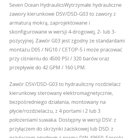
Seven Ocean HydraulicsWytrzymałe hydrauliczne
zawory kierunkowe DSV/DSD-G03 to zawory z
armaturą mokrą, zaprojektowane i
skonfigurowane w wersji 4-drogowej, 2- lub 3-
pozycyjnej. Zawór G03 jest zgodny ze standardami
montażu D05 / NG10 / CETOP-5 i może pracować
przy ciśnieniu do 4500 PSI / 320 barów oraz
przepływie do 42 GPM / 160 LPM.
Zawór DSV/DSD-G03 to hydrauliczny rozdzielacz
kierunkowy sterowany elektromagnetycznie,
bezpośredniego działania, montowany na
płycie/rozdzielaczu, z 4 portami i 2 lub 3
położeniami suwaka. Dostępny w wersji DSV: z
przyłączem do skrzynki zaciskowej lub DSD: z
przyłączem zgodnym z normą DIN 43650. Szeroki