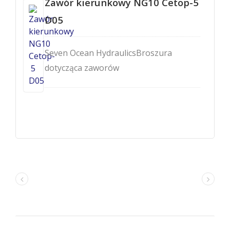
Zawór kierunkowy NG10 Cetop-5
D05
Seven Ocean HydraulicsBroszura
dotycząca zaworów
elektromagnetycznych kierunkowych -
DSV/DSD-G03.