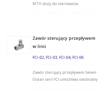
MTV służy do sterowania
prędkością siłownika oraz do innych
operacji i zastosowań zaworów
regulujących przepływ.
Zawór sterujący przepływem
w linii
FCI-02, FCI-03, FCI-04, FCI-06
Zawór sterujący przepływem Seven
Ocean serii FCI umożliwia swobodny
przepływ w jednym kierunku i
przepływ mierzony w kierunku
przeciwnym/odwrotnym.