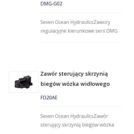
DMG-G02
Seven Ocean HydraulicsZawory
regulacyjne kierunkowe serii DMG
to wydajne, bezpośrednio
sterowane, czterodrogowe zawory
z interfejsem montażowym
zgodnym z normami NG6, CETOP-3
Zawór sterujący skrzynią
i NFPA-D03.
biegów wózka widłowego
FD20AE
Seven Ocean HydraulicsZawór
sterujący skrzynią biegów wózka
widłowego - FD20AE jest