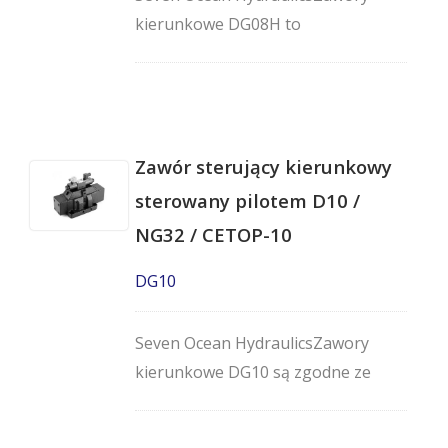
kierunkowe DG08H to
wysokowydajne, sterowane
elektromagnetycznie,
dwustopniowe, 4-drogowe zawory
sterowane pilotem, dostępne w
Zawór sterujący kierunkowy
wersjach 2- lub 3-położeniowych. Są
to zawory montowane w
sterowany pilotem D10 /
kolektorze, zgodne ze standardami
NG32 / CETOP-10
montażu Cetop-8, NG25 i NFPA-
DG10
D08.
Seven Ocean HydraulicsZawory
kierunkowe DG10 są zgodne ze
standardami montażu Cetop-10,
NG32 i NFPA-D10. Są to