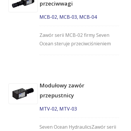
pokrętła.
przeciwwagi
MCB-02, MCB-03, MCB-04
Zawór serii MCB-02 firmy Seven
Ocean steruje przeciwciśnieniem
siłownika przy obciążeniach
przekraczających dopuszczalne
ciśnienie i jest stosowany w innych
zastosowaniach zaworów
Modułowy zawór
sterujących wysokim ciśnieniem.
przepustnicy
MTV-02, MTV-03
Seven Ocean HydraulicsZawór serii