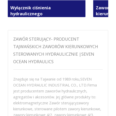
Wyłącznik ciśnienia
Zawory e
hydraulicznego
kierunko
ZAWÓR STERUJĄCY- PRODUCENT
TAJWAŃSKICH ZAWORÓW KIERUNKOWYCH
STEROWANYCH HYDRAULICZNIE |SEVEN
OCEAN HYDRAULICS
Znajduje się na Tajwanie od 1989 roku,SEVEN
OCEAN HYDRAULIC INDUSTRIAL CO., LTD.Firma
jest producentem zaworów hydraulicznych,
agregatów i akcesoriów. Jej główne produkty to:
elektromagnetyczne Zawór sterującyzawory
kierunkowe, sterowane pilotem zawory kierunkowe,
zawory kierunkowe 4/2, zawory kierunkowe 4/3,