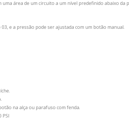
 uma área de um circuito a um nível predefinido abaixo da 
e 03, e a pressão pode ser ajustada com um botão manual.
Válvulas de controle
direcional solenoides
íche.
.
botão na alça ou parafuso com fenda.
0 PSI