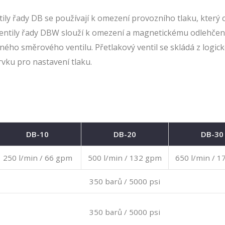
ily řady DB se používají k omezení provozního tlaku, který 
entily řady DBW slouží k omezení a magnetickému odlehčen
Solenoidové směrové
ho směrového ventilu. Přetlakový ventil se skládá z logic
regulační ventily
rvku pro nastavení tlaku.
DB-10
DB-20
DB-30
250 l/min / 66 gpm
500 l/min / 132 gpm
650 l/min / 
350 barů / 5000 psi
350 barů / 5000 psi