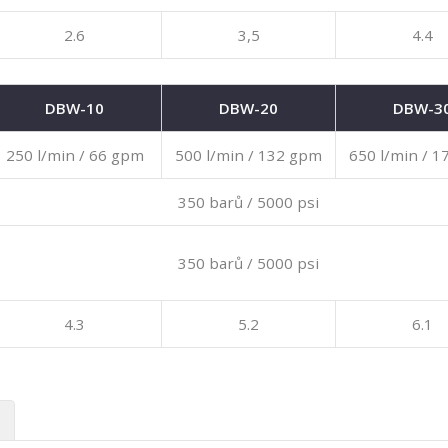
2.6
3,5
4.4
DBW-10
DBW-20
DBW-3
250 l/min / 66 gpm
500 l/min / 132 gpm
650 l/min / 
350 barů / 5000 psi
350 barů / 5000 psi
4.3
5.2
6.1