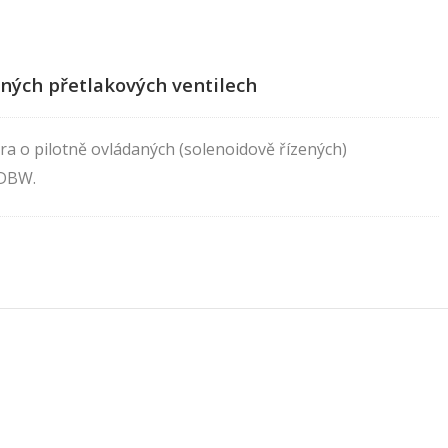
aných přetlakových ventilech
a o pilotně ovládaných (solenoidově řízených)
 DBW.