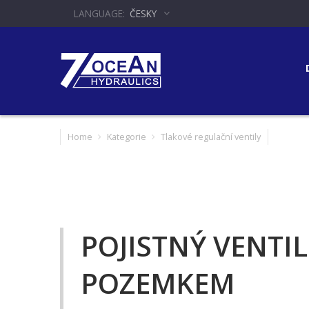
ČESKY
Home
Kategorie
Tlakové regulační ventily
POJISTNÝ VENTI
POZEMKEM