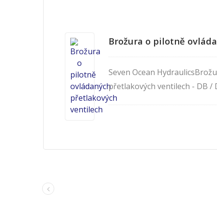
Brožura o pilotně ovlád
Seven Ocean HydraulicsBrožur
přetlakových ventilech - DB /