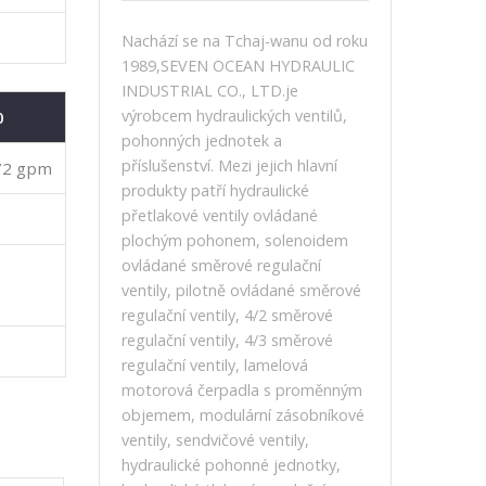
Nachází se na Tchaj-wanu od roku
1989,SEVEN OCEAN HYDRAULIC
INDUSTRIAL CO., LTD.je
výrobcem hydraulických ventilů,
0
pohonných jednotek a
příslušenství. Mezi jejich hlavní
172 gpm
produkty patří hydraulické
přetlakové ventily ovládané
plochým pohonem, solenoidem
ovládané směrové regulační
ventily, pilotně ovládané směrové
regulační ventily, 4/2 směrové
regulační ventily, 4/3 směrové
regulační ventily, lamelová
motorová čerpadla s proměnným
objemem, modulární zásobníkové
ventily, sendvičové ventily,
hydraulické pohonné jednotky,