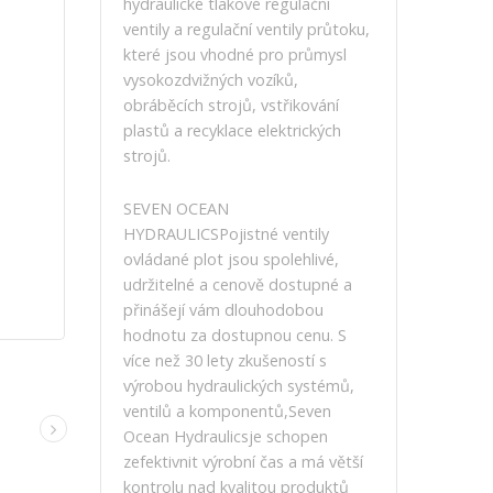
hydraulické tlakové regulační
ventily a regulační ventily průtoku,
které jsou vhodné pro průmysl
vysokozdvižných vozíků,
obráběcích strojů, vstřikování
plastů a recyklace elektrických
strojů.
SEVEN OCEAN
HYDRAULICSPojistné ventily
ovládané plot jsou spolehlivé,
udržitelné a cenově dostupné a
přinášejí vám dlouhodobou
hodnotu za dostupnou cenu. S
více než 30 lety zkušeností s
výrobou hydraulických systémů,
ventilů a komponentů,Seven
Ocean Hydraulicsje schopen
zefektivnit výrobní čas a má větší
kontrolu nad kvalitou produktů