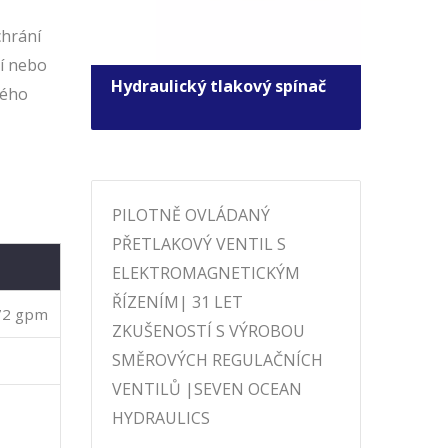
chrání
í nebo
Hydraulický tlakový spínač
Sole
kého
regu
PILOTNĚ OVLÁDANÝ
PŘETLAKOVÝ VENTIL S
ELEKTROMAGNETICKÝM
ŘÍZENÍM| 31 LET
172 gpm
ZKUŠENOSTÍ S VÝROBOU
SMĚROVÝCH REGULAČNÍCH
VENTILŮ |SEVEN OCEAN
HYDRAULICS