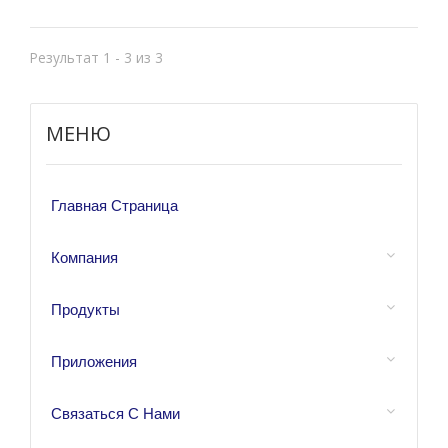
подачей воздуха, предназначен
для использования в системах,
Результат 1 - 3 из 3
требующих регулируемого
регулирующего клапана для
МЕНЮ
ограничения давления в
гидравлической цепи до
заданного максимального
Главная Страница
уровня.
Компания
Продукты
Приложения
Связаться С Нами