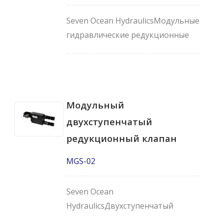
Seven Ocean HydraulicsМодульные
гидравлические редукционные
клапаны серии MGV
используются для регулирования
давления в одной из зон контура
ниже нормального системного
Модульный
давления, с регулировкой с
помощью ручки.
двухступенчатый
редукционный клапан
MGS-02
Seven Ocean
HydraulicsДвухступенчатый
редукционный клапан MGS-02