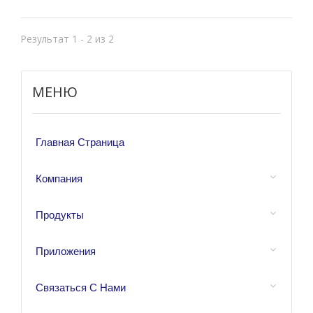
балансировочным клапаном BLV-
03. Он устанавливается между
Результат 1 - 2 из 2
балансировочным клапаном и
коллектором и выполняет
МЕНЮ
функцию предохранительного
клапана, предотвращающего
перемещение цилиндра в случае
Главная Страница
неожиданного короткого
замыкания.
Компания
Продукты
Приложения
Связаться С Нами