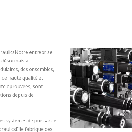
raulicsNotre entreprise
et désormais à
odulaires, des ensembles,
de haute qualité et
alité éprouvées, sont
tions depuis de
des systèmes de puissance
raulicsElle fabrique des