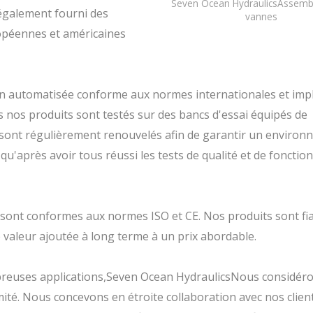
Seven Ocean HydraulicsAssemb
 également fourni des
vannes
opéennes et américaines
on automatisée conforme aux normes internationales et imp
 nos produits sont testés sur des bancs d'essai équipés de
es sont régulièrement renouvelés afin de garantir un enviro
qu'après avoir tous réussi les tests de qualité et de foncti
s sont conformes aux normes ISO et CE. Nos produits sont fia
 valeur ajoutée à long terme à un prix abordable.
mbreuses applications,Seven Ocean HydraulicsNous considér
Électrovannes de
mité. Nous concevons en étroite collaboration avec nos client
commande directionnel