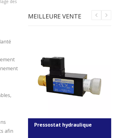
lage des
MEILLEURE VENTE
lanté
nnement
onnement
bles,
ons
Pressostat hydraulique
Élec
s afin
le
comm