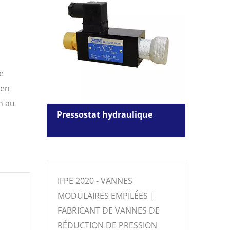
e
ven
n au
mande
Pressostat hydraulique
Élec
dire
IFPE 2020 - VANNES
MODULAIRES EMPILÉES |
FABRICANT DE VANNES DE
RÉDUCTION DE PRESSION