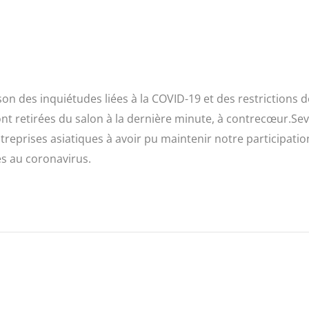
son des inquiétudes liées à la COVID-19 et des restrictions d
 retirées du salon à la dernière minute, à contrecœur.Se
reprises asiatiques à avoir pu maintenir notre participatio
Électrovannes de com
s au coronavirus.
directionnelle